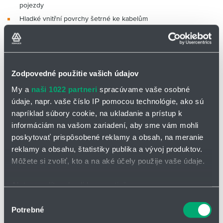
pojezdy
Hladké vnitřní povrchy šetrné ke kabelům
Certifikáty a normy:
Vnitřní šířky Bi: 50 až 300 mm
Zodpovedné použitie vašich údajov
Poloměry ohybu R: 63 až 250
My a
naši 1022 partneri
spracúvame vaše osobné
mm
Rozteč: 46 mm na článek
=
22
údaje, napr. vaše číslo IP pomocou technológie, ako sú
článků / m
napríklad súbory cookie, na ukladanie a prístup k
informáciám na vašom zariadení, aby sme vám mohli
Samonosný pojezd
poskytovať prispôsobené reklamy a obsah, na meranie
Samonosný pojezd závisí na
reklamy a obsahu, štatistiky publika a vývoj produktov.
hmotnosti
Môžete si zvoliť, kto a na aké účely použije vaše údaje.
Osa X: samonosný pojezd v m
Osa FLB/FLG
Osa Y: hmotnost náplně v kg/m
Ak to povolíte, chceli by sme tiež:
Dolní stupnice: pojezd S v m
Zhromažďovať informácie o vašej geografickej
Výber
FLB = bez podepření s
Potrebné
polohe s presnosťou na niekoľko metrov
súhlasu
přípustným průvěsem
FLG = bez podepření s přímou
Identifikovať vaše zariadenie aktívnym skenovaním