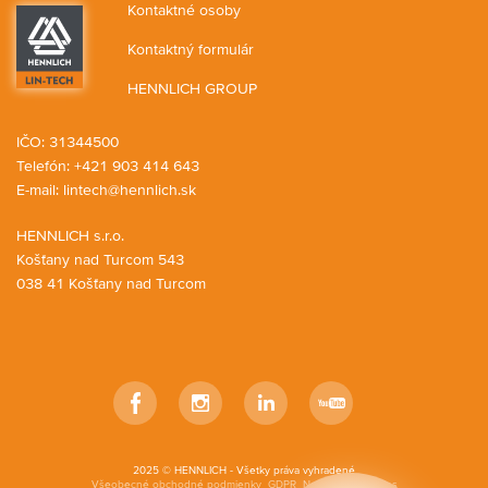
Kontaktné osoby
Kontaktný formulár
HENNLICH GROUP
IČO: 31344500
Telefón: +421 903 414 643
E-mail:
lintech@hennlich.sk
HENNLICH s.r.o.
Košťany nad Turcom 543
038 41 Košťany nad Turcom
Facebook
Instagram
LinkedIn
YouTube
2025 © HENNLICH - Všetky práva vyhradené
Všeobecné obchodné podmienky
GDPR
Nastavenia cookies