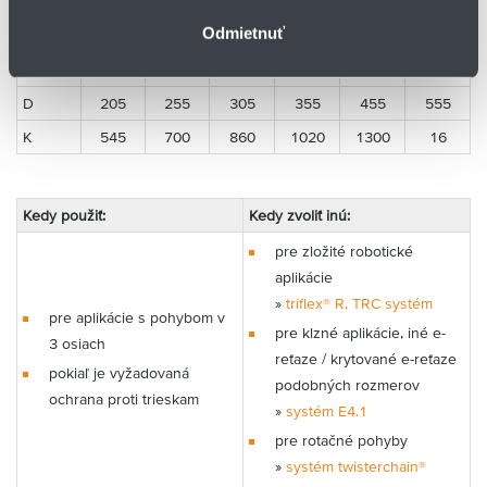
Odmietnuť
R
075
100
125
150
200
250
H
350
450
550
650
850
1050
D
205
255
305
355
455
555
K
545
700
860
1020
1300
16
Kedy použiť:
Kedy zvoliť inú:
pre zložité robotické
aplikácie
»
triflex® R, TRC systém
pre aplikácie s pohybom v
pre klzné aplikácie, iné e-
3 osiach
reťaze / krytované e-reťaze
pokiaľ je vyžadovaná
podobných rozmerov
ochrana proti trieskam
»
systém E4.1
pre rotačné pohyby
»
systém twisterchain®