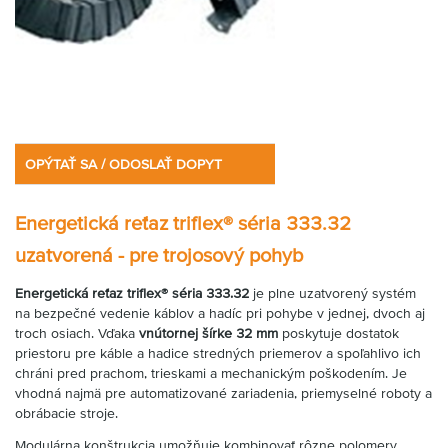
OPÝTAŤ SA / ODOSLAŤ DOPYT
Energetická reťaz triflex® séria 333.32
uzatvorená - pre trojosový pohyb
Energetická reťaz triflex® séria 333.32
je plne uzatvorený systém
na bezpečné vedenie káblov a hadíc pri pohybe v jednej, dvoch aj
troch osiach. Vďaka
vnútornej šírke 32 mm
poskytuje dostatok
priestoru pre káble a hadice stredných priemerov a spoľahlivo ich
chráni pred prachom, trieskami a mechanickým poškodením. Je
vhodná najmä pre automatizované zariadenia, priemyselné roboty a
obrábacie stroje.
Modulárna konštrukcia umožňuje kombinovať rôzne polomery