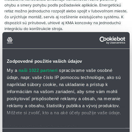
ohybu a smery pohybu podľa požiadaviek aplikácie. Energetickú
reťaz možno jednoducho rozpojiť alebo spojiť v ľubovoľnom mieste,
čo urýchľuje montáž, servis aj rozšírenie existujúceho systému. K
dispozícii sú prírubové, uhlové aj KMA koncovky na jednoduchú
integráciu do konštrukcie stroja.
✅Typické oblasti použitia:
priemyselná robotika, obrábacie stroje,
zdravotnícke prístroje, manipulačná technika, automatizačné
zariadenia, spracovanie plastov, stavebné stroje a výrobné linky.
Zodpovedné použitie vašich údajov
K dispozícii sú prírubové alebo
uhlové montážne držiaky
My a
naši 1022 partneri
spracúvame vaše osobné
Možno kombinovať rôzne polomery
údaje, napr. vaše číslo IP pomocou technológie, ako sú
ohybu a smery pohybu
napríklad súbory cookie, na ukladanie a prístup k
informáciám na vašom zariadení, aby sme vám mohli
Plne uzavretý dizajn
poskytovať prispôsobené reklamy a obsah, na meranie
Vynikajúca ochrana pred nečistotami
reklamy a obsahu, štatistiky publika a vývoj produktov.
a trieskami
Môžete si zvoliť, kto a na aké účely použije vaše údaje.
Cenovo výhodné prevedemoe pre
komplexné pohyby
Ak to povolíte, chceli by sme tiež:
Oddeľovanie a spájanie v ľubovoľnom