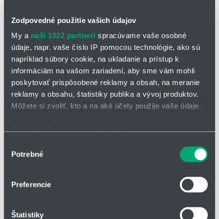
Zodpovedné použitie vašich údajov
My a
naši 1022 partneri
spracúvame vaše osobné
údaje, napr. vaše číslo IP pomocou technológie, ako sú
napríklad súbory cookie, na ukladanie a prístup k
informáciám na vašom zariadení, aby sme vám mohli
OPÝTAŤ SA / ODOSLAŤ DOPYT
poskytovať prispôsobené reklamy a obsah, na meranie
reklamy a obsahu, štatistiky publika a vývoj produktov.
Môžete si zvoliť, kto a na aké účely použije vaše údaje.
Konektorový odľahčovač ťahu CFB
Modulárny plastový systém odľahčenia ťahu na zacvaknutie pre
Ak to povolíte, chceli by sme tiež:
montáž na C‑profil.
Zhromažďovať informácie o vašej geografickej
Výber
Plastové prepojovacie diely umožňujú odľahčenie ťahu káblov aj v
Potrebné
polohe s presnosťou na niekoľko metrov
súhlasu
najtesnejších priestoroch pomocou prispôsobiteľných PU
Identifikovať vaše zariadenie aktívnym skenovaním
komponentov. Tento modulárny zasúvací systém poskytuje
konkrétnych charakteristík (odtlačky prstov).
možnosť vytvoriť individuálne riešenia odľahčenia ťahu podľa
Preferencie
Viac informácií o tom, ako sa spracúvajú vaše osobné
požiadaviek aplikácie.
údaje, nájdete v časti s
vašimi nastaveniami
. Súhlas
Kľúčové vlastnosti
Štatistiky
môžete kedykoľvek zmeniť alebo odvolať cez Vyhlásenie