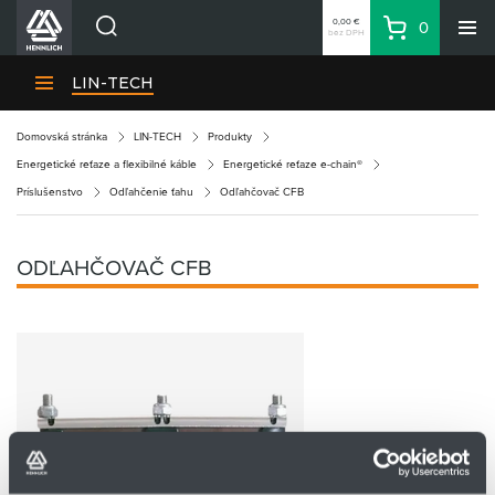
0,00 €
0
bez DPH
Košík
Vyhľadávanie
Divízie HENNLICH
LIN-TECH
Produkty
Domovská stránka
LIN-TECH
Produkty
Blog
Energetické reťaze a flexibilné káble
Energetické reťaze e-chain®
Kariéra
Príslušenstvo
Odľahčenie ťahu
Odľahčovač CFB
O firme
Kontakty
ODĽAHČOVAČ CFB
Priemyselný park HENNLICH
Prihlásenie
Nákupný zoznam
Partner
Zone