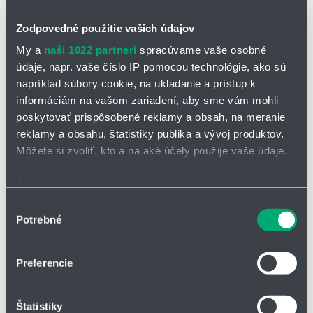
Zodpovedné použitie vašich údajov
My a
naši 1022 partneri
spracúvame vaše osobné
údaje, napr. vaše číslo IP pomocou technológie, ako sú
napríklad súbory cookie, na ukladanie a prístup k
informáciám na vašom zariadení, aby sme vám mohli
poskytovať prispôsobené reklamy a obsah, na meranie
reklamy a obsahu, štatistiky publika a vývoj produktov.
OPÝTAŤ SA / ODOSLAŤ DOPYT
Môžete si zvoliť, kto a na aké účely použije vaše údaje.
Klzné puzdro s tesnením JDSM
Ak to povolíte, chceli by sme tiež:
Klzné puzdro s britovým tesnením je vyrobené z materiálu
iglidur®
Zhromažďovať informácie o vašej geografickej
Výber
J
.
Potrebné
polohe s presnosťou na niekoľko metrov
súhlasu
Identifikovať vaše zariadenie aktívnym skenovaním
znižuje požiadavky na priestor
konkrétnych charakteristík (odtlačky prstov).
Preferencie
Viac informácií o tom, ako sa spracúvajú vaše osobné
údaje, nájdete v časti s
vašimi nastaveniami
. Súhlas
Štatistiky
môžete kedykoľvek zmeniť alebo odvolať cez Vyhlásenie
Rozmery v [mm]