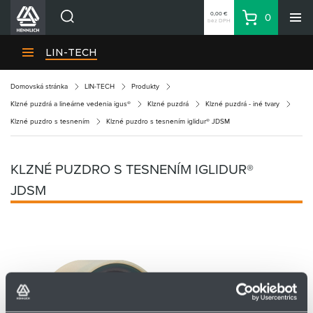
0,00 €
0
bez DPH
Košík
Vyhľadávanie
Divízie HENNLICH
LIN-TECH
Produkty
Domovská stránka
LIN-TECH
Produkty
Blog
Klzné puzdrá a lineárne vedenia igus®
Klzné puzdrá
Klzné puzdrá - iné tvary
Kariéra
Klzné puzdro s tesnením
Klzné puzdro s tesnením iglidur® JDSM
O firme
Kontakty
KLZNÉ PUZDRO S TESNENÍM IGLIDUR®
Priemyselný park HENNLICH
JDSM
Prihlásenie
Nákupný zoznam
Partner
Zone