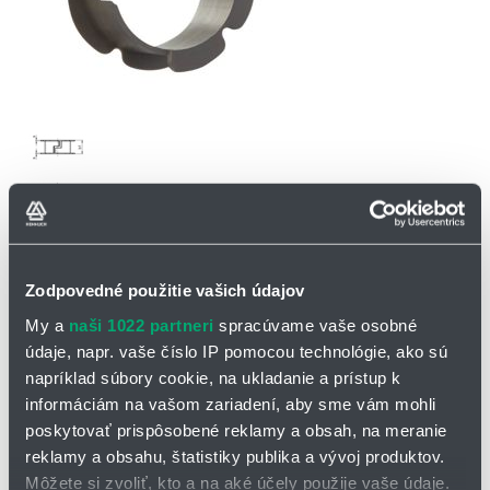
OPÝTAŤ SA / ODOSLAŤ DOPYT
Zodpovedné použitie vašich údajov
Na stiahnutie
My a
naši 1022 partneri
spracúvame vaše osobné
údaje, napr. vaše číslo IP pomocou technológie, ako sú
iglidur - clip bearing.pdf
napríklad súbory cookie, na ukladanie a prístup k
informáciám na vašom zariadení, aby sme vám mohli
Puzdro "clip" MKM - katalógový list
poskytovať prispôsobené reklamy a obsah, na meranie
Puzdro "clip" MDM - katalógový list
reklamy a obsahu, štatistiky publika a vývoj produktov.
Môžete si zvoliť, kto a na aké účely použije vaše údaje.