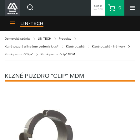
0,00 €
0
bez DPH
Košík
Vyhľadávanie
Divízie HENNLICH
LIN-TECH
Produkty
Domovská stránka
LIN-TECH
Produkty
Blog
Klzné puzdrá a lineárne vedenia igus®
Klzné puzdrá
Klzné puzdrá - iné tvary
Kariéra
Klzné puzdro "Clips"
Klzné puzdro "clip" MDM
O firme
Kontakty
KLZNÉ PUZDRO "CLIP" MDM
Priemyselný park HENNLICH
Prihlásenie
Nákupný zoznam
Partner
Zone