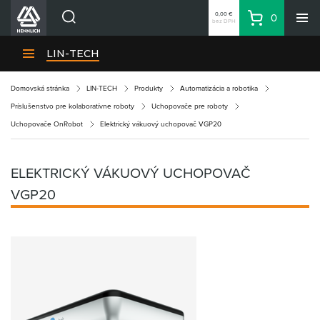
0,00 €
0
bez DPH
Košík
Vyhľadávanie
Divízie HENNLICH
LIN-TECH
Produkty
Domovská stránka
LIN-TECH
Produkty
Automatizácia a robotika
Blog
Príslušenstvo pre kolaboratívne roboty
Uchopovače pre roboty
Kariéra
Uchopovače OnRobot
Elektrický vákuový uchopovač VGP20
O firme
Kontakty
ELEKTRICKÝ VÁKUOVÝ UCHOPOVAČ
Priemyselný park HENNLICH
VGP20
Prihlásenie
Nákupný zoznam
Partner
Zone