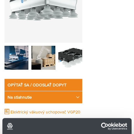
OPÝTAŤ SA / ODOSLAŤ DOPYT
Na stiahnutie
Elektrický vákuový uchopovač VGP20
OnRobot VGP20 – vysokovýkonný elektrický