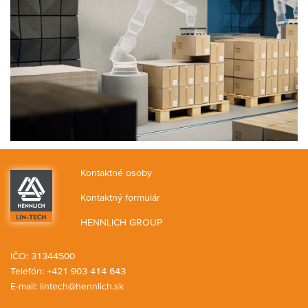
Kontaktné osoby
Kontaktný formulár
HENNLICH GROUP
IČO: 31344500
Telefón: +421 903 414 643
E-mail:
lintech@hennlich.sk