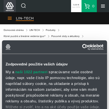
0,00 €
0
bez DPH
Košík
Vyhľadávanie
Divízie HENNLICH
LIN-TECH
Produkty
Domovská stránka
LIN-TECH
Produkty
Blog
Klzné puzdrá a lineárne vedenia igus®
Posuvné stoly a aktuátory
Kariéra
Elektromotory
Riadiace jednotky Dryve
drylin® D7
O firme
Kontakty
DRYLIN® D7
Zodpovedné použitie vašich údajov
Priemyselný park HENNLICH
My a
naši 1022 partneri
spracúvame vaše osobné
Prihlásenie
údaje, napr. vaše číslo IP pomocou technológie, ako sú
Nákupný zoznam
napríklad súbory cookie, na ukladanie a prístup k
informáciám na vašom zariadení, aby sme vám mohli
poskytovať prispôsobené reklamy a obsah, na meranie
Partner
Zone
reklamy a obsahu, štatistiky publika a vývoj produktov.
Môžete si zvoliť, kto a na aké účely použije vaše údaje.