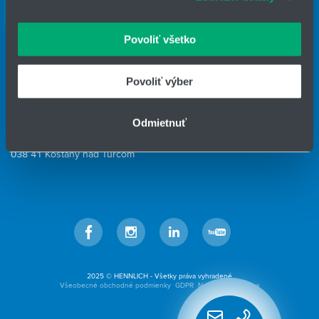
Kontaktný formulár
oblasti sociálnych médií, inzercie a analýzy. Títo partneri
HENNLICH GROUP
môžu príslušné informácie skombinovať s ďalšími
Povoliť všetko
údajmi, ktoré ste im poskytli alebo ktoré od vás získali,
IČO: 31344500
keď ste používali ich služby.
Telefón: +421 903 447 245
Povoliť výber
E-mail:
hydrotech@hennlich.sk
Odmietnuť
HENNLICH s.r.o.
Košťany nad Turcom 543
038 41 Košťany nad Turcom
Facebook
Instagram
LinkedIn
YouTube
2025 © HENNLICH - Všetky práva vyhradené
Všeobecné obchodné podmienky
GDPR
Nastavenia cookies
Rýchly