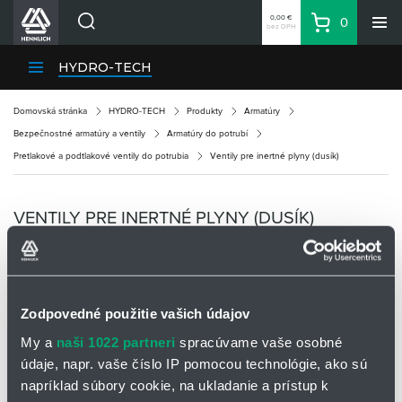
0,00 €
0
bez DPH
Košík
Vyhľadávanie
Divízie HENNLICH
HYDRO-TECH
Produkty
Domovská stránka
HYDRO-TECH
Produkty
Armatúry
Blog
Bezpečnostné armatúry a ventily
Armatúry do potrubí
Kariéra
Pretlakové a podtlakové ventily do potrubia
Ventily pre inertné plyny (dusík)
O firme
Kontakty
VENTILY PRE INERTNÉ PLYNY (DUSÍK)
Priemyselný park HENNLICH
Prihlásenie
OPÝTAŤ SA / ODOSLAŤ DOPYT
Nákupný zoznam
Zodpovedné použitie vašich údajov
Ventily pre inertné plyny
My a
naši 1022 partneri
spracúvame vaše osobné
Partner
Zone
údaje, napr. vaše číslo IP pomocou technológie, ako sú
Ventily pre inertné plyny, ako je dusík, sú kľúčovými komponentmi
napríklad súbory cookie, na ukladanie a prístup k
v rôznych priemyselných aplikáciách, kde je potrebné riadiť a