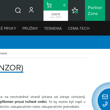
0
Partner
Košík
Nákupný
Zone
0,00 €
Vyhľadávanie
zoznam
bez DPH
KÉ PRVKY
PRUŽINY
TESNENIA
CEMA-TECH
enzor)
ENZOR)
tce na nechráněné straně (strana od zdroje vznícení),
Rýchl
 přítomen proud hořlavé směsi
. To by mohlo být např. v
konta
látorům, rekuperačním nebo rekuperačním jednotkám.