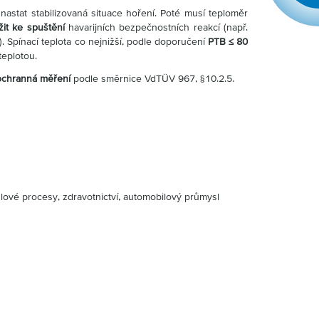
nastat stabilizovaná situace hoření. Poté musí teploměr
it ke spuštění
havarijních bezpečnostních reakcí (např.
.). Spínací teplota co nejnižší, podle doporučení
PTB ≤ 80
teplotou.
ochranná měření
podle směrnice VdTÜV 967, §10.2.5.
ové procesy, zdravotnictví, automobilový průmysl