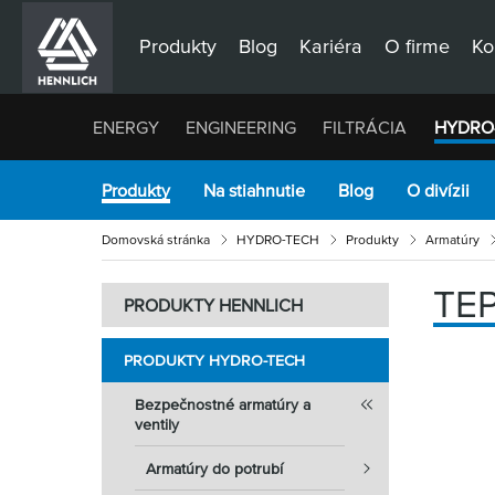
Produkty
Blog
Kariéra
O firme
Ko
ENERGY
ENGINEERING
FILTRÁCIA
HYDRO
Produkty
Na stiahnutie
Blog
O divízii
Domovská stránka
HYDRO-TECH
Produkty
Armatúry
TE
PRODUKTY HENNLICH
PRODUKTY HYDRO-TECH
Bezpečnostné armatúry a
ventily
Armatúry do potrubí