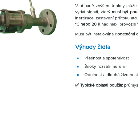
V případě zvýšení teploty může 
vydat signál, který
musí být použ
inertizace, zastavení průtoku atd
°C nebo 20 K
nad max. provozní 
Musí být instalována d
odatečná 
Výhody čidla
Přesnost a spolehlivost
Široký rozsah měření
Odolnost a dlouhá životnost
✅ Typické oblasti použití:
průmysl