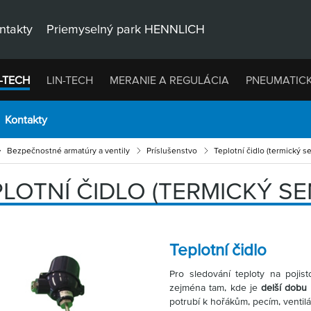
ntakty
Priemyselný park HENNLICH
-TECH
LIN-TECH
MERANIE A REGULÁCIA
PNEUMATIC
Kontakty
Bezpečnostné armatúry a ventily
Príslušenstvo
Teplotní čidlo (termický s
PLOTNÍ ČIDLO (TERMICKÝ S
Teplotní čidlo
Pro sledování teploty na pojis
zejména tam, kde je
delší dobu
potrubí k hořákům, pecím, venti