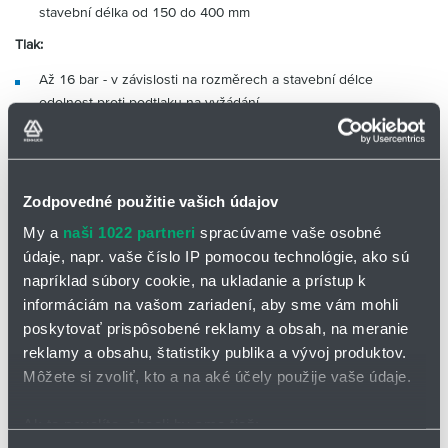
stavební délka od 150 do 400 mm
Tlak:
Až 16 bar - v závislosti na rozměrech a stavební délce
odolnost proti podtlaku na vyžádání
Teplota:
do 200°C
Zodpovedné použitie vašich údajov
Pohyby:
My a
naši 1022 partneri
spracúvame vaše osobné
určeno pro malé axiální a laterální pohyby
údaje, napr. vaše číslo IP pomocou technológie, ako sú
Oblast použití:
napríklad súbory cookie, na ukladanie a prístup k
elektrárny, vodárenství, potravinářství, papírenský průmysl
informáciám na vašom zariadení, aby sme vám mohli
poskytovať prispôsobené reklamy a obsah, na meranie
reklamy a obsahu, štatistiky publika a vývoj produktov.
Môžete si zvoliť, kto a na aké účely použije vaše údaje.
Ak to povolíte, chceli by sme tiež: