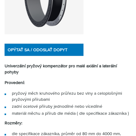
OPÝTAŤ SA / ODOSLAŤ DOPYT
Univerzální pryžový kompenzátor pro malé axiální a laterální
pohyby
Provedení:
pryžový měch kruhového průřezu bez vlny a celoplošnými
pryžovými přírubami
zadní ocelové příruby jednodílné nebo vícedílné
materiál měchu a přírub dle média ( dle specifikace zákazníka )
Rozměry:
dle specifikace zákazníka, průměr od 80 mm do 4000 mm,