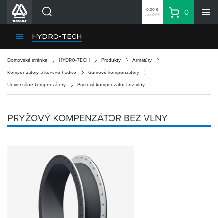
0,00 €
0
bez DPH
Košík
Vyhľadávanie
Divízie HENNLICH
HYDRO-TECH
Produkty
Domovská stránka
HYDRO-TECH
Produkty
Armatúry
Blog
Kompenzátory a kovové hadice
Gumové kompenzátory
Kariéra
Univerzálne kompenzátory
Pryžový kompenzátor bez vlny
O firme
Kontakty
PRYŽOVÝ KOMPENZÁTOR BEZ VLNY
Priemyselný park HENNLICH
Prihlásenie
Nákupný zoznam
Partner
Zone