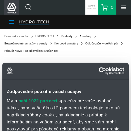
0,00 €
0
bez DPH
Košík
Vyhľadávanie
Divízie HENNLICH
HYDRO-TECH
Produkty
Domovská stránka
HYDRO-TECH
Produkty
Armatúry
Blog
Bezpečnostné armatúry a ventily
Koncové armatúry
Odlučovače kyselých pár
Kariéra
Príslušenstvo k odlučovačom kyslých pár
O firme
Kontakty
PRÍSLUŠENSTVO K ODLUČOVAČOM
Priemyselný park HENNLICH
KYSLÝCH PÁR
Prihlásenie
Zodpovedné použitie vašich údajov
Nákupný zoznam
My a
naši 1022 partneri
spracúvame vaše osobné
Príslušenstvo k odlučovačom kyslých pár
údaje, napr. vaše číslo IP pomocou technológie, ako sú
Príslušenstvo k odlučovačom kyslých pár predstavuje kľúčové
napríklad súbory cookie, na ukladanie a prístup k
Partner
Zone
komponenty, ktoré optimalizujú ich funkčnosť a zaisťujú bezpečnú
informáciám na vašom zariadení, aby sme vám mohli
a efektívnu prevádzku v rôznych priemyselných aplikáciách. Toto
poskytovať prispôsobené reklamy a obsah, na meranie
príslušenstvo je navrhnuté tak, aby zvýšilo účinnosť separácie,