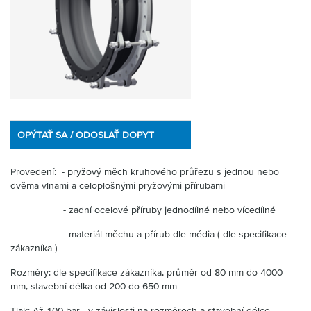
OPÝTAŤ SA / ODOSLAŤ DOPYT
Provedení: - pryžový měch kruhového průřezu s jednou nebo
dvěma vlnami a celoplošnými pryžovými přírubami
- zadní ocelové příruby jednodílné nebo vícedílné
- materiál měchu a přírub dle média ( dle specifikace
zákazníka )
Rozměry: dle specifikace zákazníka, průměr od 80 mm do 4000
mm, stavební délka od 200 do 650 mm
Tlak: Až 100 bar - v závislosti na rozměrech a stavební délce