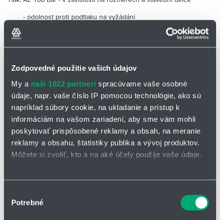
- odolnost proti podtlaku na vyžádání
Teplota: do 200°C
Pohyby: určeno pro velké laterální a angulárnípohyby
Zodpovedné použitie vašich údajov
Oblast použití: elektrárny, vodárenství, potravinářství, papírenský
průmysl
My a
naši 1022 partneri
spracúvame vaše osobné
údaje, napr. vaše číslo IP pomocou technológie, ako sú
napríklad súbory cookie, na ukladanie a prístup k
informáciám na vašom zariadení, aby sme vám mohli
poskytovať prispôsobené reklamy a obsah, na meranie
reklamy a obsahu, štatistiky publika a vývoj produktov.
Môžete si zvoliť, kto a na aké účely použije vaše údaje.
Ak to povolíte, chceli by sme tiež:
Zhromažďovať informácie o vašej geografickej
Výber
Potrebné
polohe s presnosťou na niekoľko metrov
súhlasu
Identifikovať vaše zariadenie aktívnym skenovaním