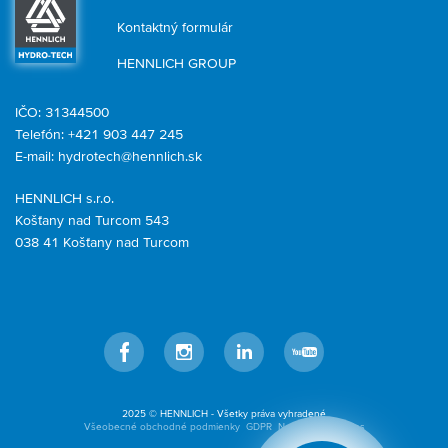
Kontaktný formulár
HENNLICH GROUP
IČO: 31344500
Telefón: +421 903 447 245
E-mail:
hydrotech@hennlich.sk
HENNLICH s.r.o.
Košťany nad Turcom 543
038 41 Košťany nad Turcom
Facebook
Instagram
LinkedIn
YouTube
2025 © HENNLICH - Všetky práva vyhradené
Všeobecné obchodné podmienky
GDPR
Nastavenia cookies