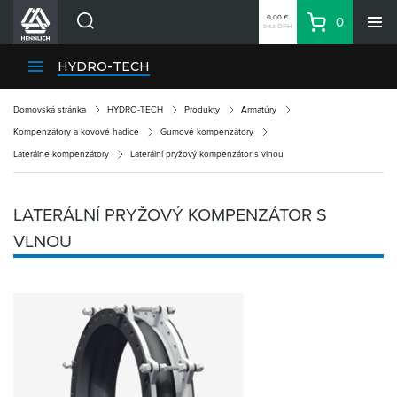
0,00 €
0
bez DPH
Košík
Vyhľadávanie
Divízie HENNLICH
HYDRO-TECH
Produkty
Domovská stránka
HYDRO-TECH
Produkty
Armatúry
Blog
Kompenzátory a kovové hadice
Gumové kompenzátory
Kariéra
Laterálne kompenzátory
Laterální pryžový kompenzátor s vlnou
O firme
Kontakty
LATERÁLNÍ PRYŽOVÝ KOMPENZÁTOR S
Priemyselný park HENNLICH
VLNOU
Prihlásenie
Nákupný zoznam
Partner
Zone