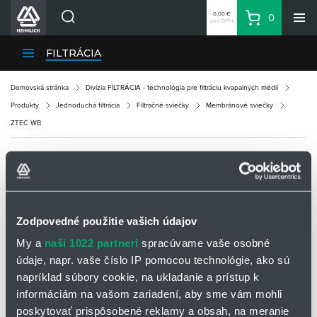
0,00 €
0
bez DPH
Košík
Vyhľadávanie
Divízie HENNLICH
FILTRÁCIA
Produkty
Domovská stránka
Divízia FILTRÁCIA - technológia pre filtráciu kvapalných médií
Blog
Produkty
Jednoduchá filtrácia
Filtračné sviečky
Membránové sviečky
Kariéra
ZTEC WB
O firme
Kontakty
ZTEC WB
Priemyselný park HENNLICH
Prihlásenie
Zodpovedné použitie vašich údajov
Nákupný zoznam
My a
naši 1022 partneri
spracúvame vaše osobné
údaje, napr. vaše číslo IP pomocou technológie, ako sú
napríklad súbory cookie, na ukladanie a prístup k
Partner
Zone
informáciám na vašom zariadení, aby sme vám mohli
poskytovať prispôsobené reklamy a obsah, na meranie