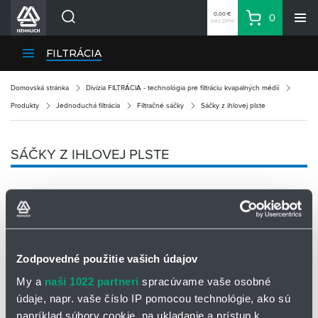
0,00 €
0
bez DPH
Košík
Vyhľadávanie
Divízie HENNLICH
FILTRÁCIA
Produkty
Domovská stránka
Divízia FILTRÁCIA - technológia pre filtráciu kvapalných médií
Blog
Produkty
Jednoduchá filtrácia
Filtračné sáčky
Sáčky z ihlovej plste
Kariéra
O firme
SÁČKY Z IHLOVEJ PLSTE
Kontakty
Priemyselný park HENNLICH
Prihlásenie
Nákupný zoznam
Zodpovedné použitie vašich údajov
Partner
Zone
My a
naši 1022 partneri
spracúvame vaše osobné
údaje, napr. vaše číslo IP pomocou technológie, ako sú
napríklad súbory cookie, na ukladanie a prístup k