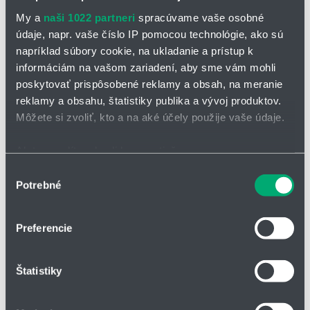
Elektromotory
My a
naši 1022 partneri
spracúvame vaše osobné
Prevodovky
údaje, napr. vaše číslo IP pomocou technológie, ako sú
napríklad súbory cookie, na ukladanie a prístup k
informáciám na vašom zariadení, aby sme vám mohli
poskytovať prispôsobené reklamy a obsah, na meranie
reklamy a obsahu, štatistiky publika a vývoj produktov.
Môžete si zvoliť, kto a na aké účely použije vaše údaje.
Ak to povolíte, chceli by sme tiež:
Zhromažďovať informácie o vašej geografickej
Výber
Potrebné
polohe s presnosťou na niekoľko metrov
súhlasu
Identifikovať vaše zariadenie aktívnym skenovaním
konkrétnych charakteristík (odtlačky prstov).
Preferencie
Náhradné diely pre hubice
Viac informácií o tom, ako sa spracúvajú vaše osobné
údaje, nájdete v časti s
vašimi nastaveniami
. Súhlas
Dodávame
širokú škálu náhradných dielov a príslušenstva
,
napríklad:
Štatistiky
môžete kedykoľvek zmeniť alebo odvolať cez Vyhlásenie
Odprašovacie mechy
o používaní súborov cookie.
Misky, tubusy, spodné diely