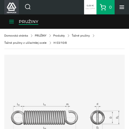
0,00 €
0
bez DPH
Košík
Vyhľadávanie
Divízie HENNLICH
PRUŽINY
Produkty
Domovská stránka
PRUŽINY
Produkty
Ťažné pružiny
Blog
Ťažné pružiny z ušľachtilej ocele
H 03/10/8
Kariéra
O firme
Kontakty
Priemyselný park HENNLICH
Prihlásenie
Nákupný zoznam
Partner
Zone