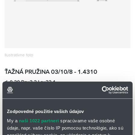
Ilustratívne foto
ŤAŽNÁ PRUŽINA 03/10/8 - 1.4310
d=0,30 De=3,2 Lo=32,1
H 03/10/8
Cena na vyžiadanie
Zodpovedné použitie vašich údajov
My a
naši 1022 partneri
spracúvame vaše osobné
Pridať
Watchdog
údaje, napr. vaše číslo IP pomocou technológie, ako sú
do
-
nákupného
spustiť