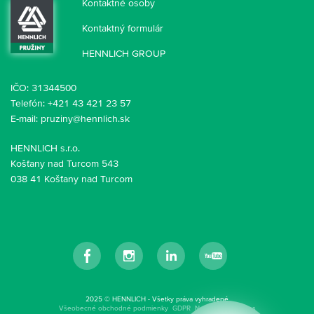
Kontaktné osoby
Kontaktný formulár
HENNLICH GROUP
IČO: 31344500
Telefón:
+421 43 421 23 57
E-mail:
pruziny@hennlich.sk
HENNLICH s.r.o.
Košťany nad Turcom 543
038 41 Košťany nad Turcom
Facebook
Instagram
LinkedIn
YouTube
2025 © HENNLICH - Všetky práva vyhradené
Všeobecné obchodné podmienky
GDPR
Nastavenia cookies