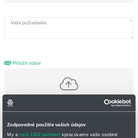
*
Vaša požiadavka
Priložit súbor
Vložte jeden alebo viac súborov pomocou CTRL+shift
Nie sú nahrané žiadne súbory
Zodpovedné použitie vašich údajov
Základné informácie o Vás:
My a
naši 1022 partneri
spracúvame vaše osobné