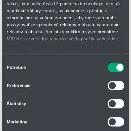
údaje, napr. vaše číslo IP pomocou technológie, ako sú
napríklad súbory cookie, na ukladanie a prístup k
*
Meno a priezvisko
informáciám na vašom zariadení, aby sme vám mohli
poskytovať prispôsobené reklamy a obsah, na meranie
reklamy a obsahu, štatistiky publika a vývoj produktov.
Adresa
Môžete si zvoliť, kto a na aké účely použije vaše údaje.
Ak to povolíte, chceli by sme tiež:
Zhromažďovať informácie o vašej geografickej
Výber
IČO
Potrebné
polohe s presnosťou na niekoľko metrov
súhlasu
Identifikovať vaše zariadenie aktívnym skenovaním
konkrétnych charakteristík (odtlačky prstov).
Preferencie
Telefón
Viac informácií o tom, ako sa spracúvajú vaše osobné
údaje, nájdete v časti s
vašimi nastaveniami
. Súhlas
Štatistiky
môžete kedykoľvek zmeniť alebo odvolať cez Vyhlásenie
o používaní súborov cookie.
Firma
Marketing
Na prispôsobenie obsahu a reklám, poskytovanie funkcií