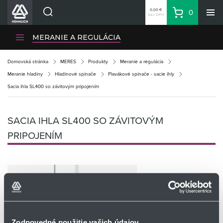
0,00 €
0
bez DPH
Košík
Vyhľadávanie
Divízie HENNLICH
MERANIE A REGULÁCIA
Produkty
Domovská stránka
MERES
Produkty
Meranie a regulácia
Blog
Meranie hladiny
Hladinové spínače
Plavákové spínače - sacie ihly
Kariéra
Sacia ihla SL400 so závitovým pripojením
O firme
Kontakty
SACIA IHLA SL400 SO ZÁVITOVÝM
Priemyselný park HENNLICH
PRIPOJENÍM
Prihlásenie
Nákupný zoznam
Partner
Zone
Zodpovedné použitie vašich údajov