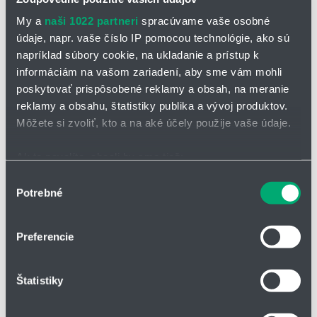
My a
naši 1022 partneri
spracúvame vaše osobné
údaje, napr. vaše číslo IP pomocou technológie, ako sú
napríklad súbory cookie, na ukladanie a prístup k
informáciám na vašom zariadení, aby sme vám mohli
poskytovať prispôsobené reklamy a obsah, na meranie
reklamy a obsahu, štatistiky publika a vývoj produktov.
Môžete si zvoliť, kto a na aké účely použije vaše údaje.
OPÝTAŤ SA / ODOSLAŤ DOPYT
Ak to povolíte, chceli by sme tiež:
Zhromažďovať informácie o vašej geografickej
Sacia ihla SL400 so závitovým pripojením
Výber
Potrebné
polohe s presnosťou na niekoľko metrov
súhlasu
sacia ihla je zložená z kompaktného plavákového spínača a
Identifikovať vaše zariadenie aktívnym skenovaním
vedeného sacieho potrubia
konkrétnych charakteristík (odtlačky prstov).
Preferencie
procesné pripojenie závitom G 1 1/2"
Viac informácií o tom, ako sa spracúvajú vaše osobné
elektrický výstup z PVC alebo silikónového káblu voliteľnej
údaje, nájdete v časti s
vašimi nastaveniami
. Súhlas
dĺžky
Štatistiky
môžete kedykoľvek zmeniť alebo odvolať cez Vyhlásenie
o používaní súborov cookie.
až tri spínacie úrovne môžu priamo alebo nepriamo ovládať
čerpadlo alebo elektroventil alebo môžu signalizovať potrebu