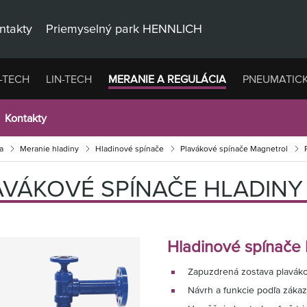
ntakty
Priemyselný park HENNLICH
-TECH
LIN-TECH
MERANIE A REGULÁCIA
PNEUMATIC
Kontakty
a
Meranie hladiny
Hladinové spínače
Plavákové spínače Magnetrol
AVÁKOVÉ SPÍNAČE HLADINY
Hladinové spínače 
Zapuzdrená zostava plaváko
Návrh a funkcie podľa zákaz