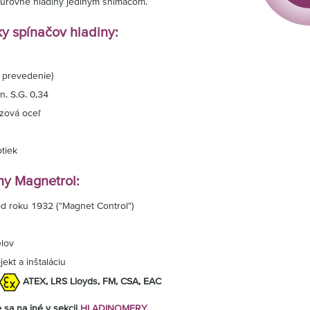
i úrovne hladiny jediným snímačom.
ky spínačov hladiny:
e prevedenie)
n. S.G. 0,34
ezová oceľ
otiek
ny Magnetrol:
 od roku 1932 ("Magnet Control")
elov
ekt a inštaláciu
ATEX, LRS Lloyds, FM, CSA, EAC
e sa na iné v sekcii
HLADINOMERY
.