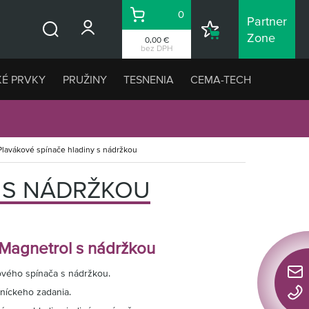
0
Partner
Košík
Nákupný
Zone
0,00 €
Vyhľadávanie
zoznam
bez DPH
KÉ PRVKY
PRUŽINY
TESNENIA
CEMA-TECH
Plavákové spínače hladiny s nádržkou
 S NÁDRŽKOU
Magnetrol s nádržkou
vého spínača s nádržkou.
Rýchl
níckeho zadania.
konta