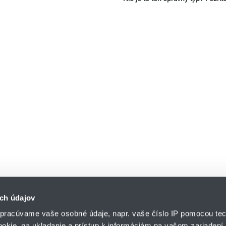
ch údajov
pracúvame vaše osobné údaje, napr. vaše číslo IP pomocou tec
ookie, na ukladanie a prístup k informáciám na vašom zariadení