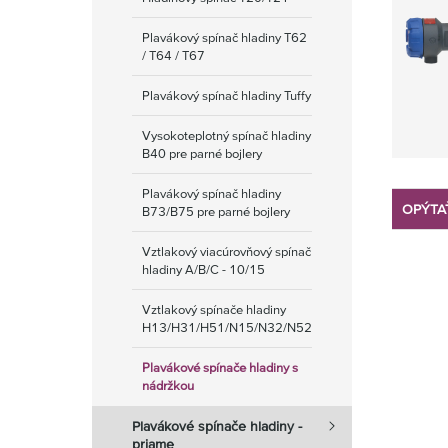
Plavákový spínač hladiny T62
/ T64 / T67
Plavákový spínač hladiny Tuffy
Vysokoteplotný spínač hladiny
B40 pre parné bojlery
Plavákový spínač hladiny
OPÝTA
B73/B75 pre parné bojlery
Vztlakový viacúrovňový spínač
hladiny A/B/C - 10/15
Vztlakový spínače hladiny
H13/H31/H51/N15/N32/N52
Plavákové spínače hladiny s
nádržkou
Plavákové spínače hladiny -
priame