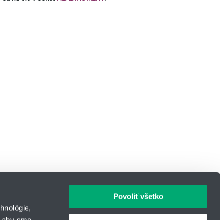
Povoliť všetko
hnológie,
, aby sme