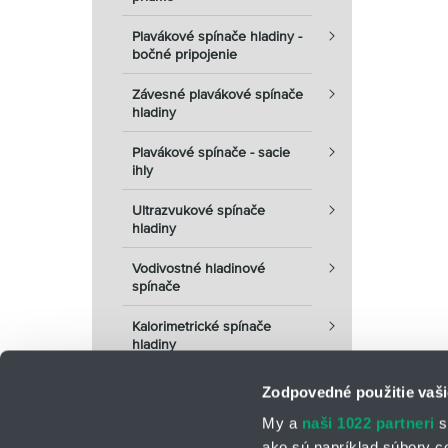
Plavákové spínače hladiny -
bočné pripojenie
Závesné plavákové spínače
hladiny
Plavákové spínače - sacie
ihly
Ultrazvukové spínače
hladiny
Vodivostné hladinové
spínače
Kalorimetrické spínače
hladiny
Zodpovedné použitie vaši
My a
naši 1022 partneri
s
ako sú napríklad súbory c