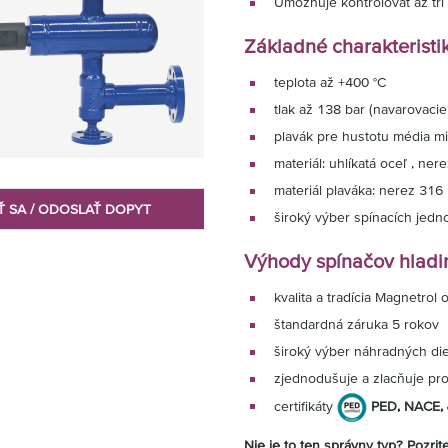
Umožňuje kontrolovať až tr
Základné charakteristi
teplota až +400 °C
tlak až 138 bar (navarovaci
plavák pre hustotu média mi
materiál: uhlíkatá oceľ , ner
materiál plaváka: nerez 316
Ť SA / ODOSLAŤ DOPYT
široký výber spínacích jedn
Výhody spínačov hladi
kvalita a tradícia Magnetrol
štandardná záruka 5 rokov
široký výber náhradných di
zjednodušuje a zlacňuje proj
certifikáty
PED, NACE,
Nie je to ten správny typ? Pozrit