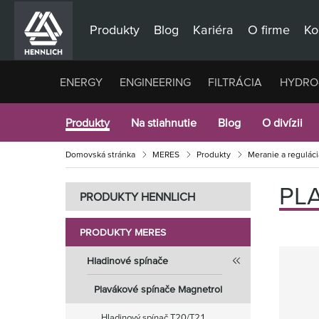
Produkty
Blog
Kariéra
O firme
Ko
ENERGY
ENGINEERING
FILTRÁCIA
HYDRO
Produkty
Na stiahnutie
Blog
O divízii
Domovská stránka
MERES
Produkty
Meranie a reguláci
PL
PRODUKTY HENNLICH
PRODUKTY MERES
Hladinové spínače
Plavákové spínače Magnetrol
Hladinový spínač T20/T21