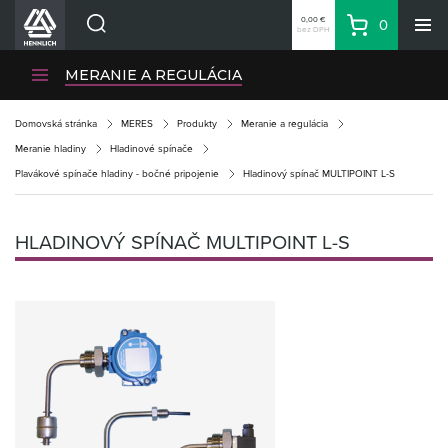
0,00 €
0
bez DPH
Košík
Vyhľadávanie
Divízie HENNLICH
MERANIE A REGULÁCIA
Produkty
Domovská stránka
MERES
Produkty
Meranie a regulácia
Blog
Meranie hladiny
Hladinové spínače
Kariéra
Plavákové spínače hladiny - bočné pripojenie
Hladinový spínač MULTIPOINT L-S
O firme
Kontakty
HLADINOVÝ SPÍNAČ MULTIPOINT L-S
Priemyselný park HENNLICH
Prihlásenie
Nákupný zoznam
Partner
Zone