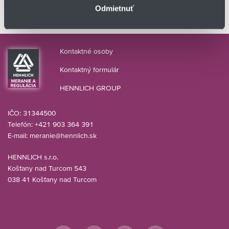
Odmietnuť
Nie je to ten správny typ? Pozrite sa na iné v sekcii
HLADINOMERY
.
Kontaktné osoby
Kontaktný formulár
HENNLICH GROUP
IČO: 31344500
Telefón: +421 903 364 391
E-mail:
meranie@hennlich.sk
HENNLICH s.r.o.
Košťany nad Turcom 543
038 41 Košťany nad Turcom