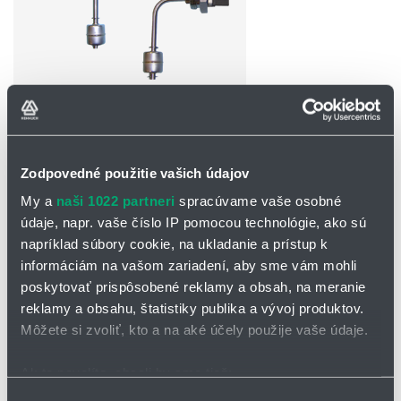
OPÝTAŤ SA / ODOSLAŤ DOPYT
Zodpovedné použitie vašich údajov
Na stiahnutie
My a
naši 1022 partneri
spracúvame vaše osobné
údaje, napr. vaše číslo IP pomocou technológie, ako sú
Hladinový spínač MULTIPOINT L-S.pdf
napríklad súbory cookie, na ukladanie a prístup k
Hladinový spínač MULTIPOINT L-
informáciám na vašom zariadení, aby sme vám mohli
S_ATEX.pdf
poskytovať prispôsobené reklamy a obsah, na meranie
reklamy a obsahu, štatistiky publika a vývoj produktov.
Môžete si zvoliť, kto a na aké účely použije vaše údaje.
Plavákový hladinový spínač (až 6-hladinový)
MULTIPOINT L-S
Ak to povolíte, chceli by sme tiež:
Zhromažďovať informácie o vašej geografickej
Výber