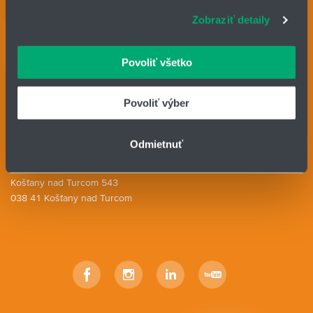
súbory cookie. Informácie o tom, ako používate naše
Zobraziť detaily
webové stránky, poskytujeme aj našim partnerom v
Kontaktné osoby
oblasti sociálnych médií, inzercie a analýzy. Títo partneri
Kontaktný formulár
môžu príslušné informácie skombinovať s ďalšími
Povoliť všetko
údajmi, ktoré ste im poskytli alebo ktoré od vás získali,
HENNLICH GROUP
keď ste používali ich služby.
Povoliť výber
IČO: 31344500
Telefón: +421 903 414 643
E-mail:
lintech@hennlich.sk
Odmietnuť
HENNLICH s.r.o.
Košťany nad Turcom 543
038 41 Košťany nad Turcom
Facebook
Instagram
LinkedIn
YouTube