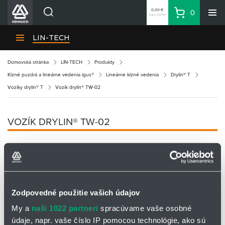
0,00 €
0
bez DPH
Košík
Vyhľadávanie
Divízie HENNLICH
LIN-TECH
Produkty
Domovská stránka
LIN-TECH
Produkty
Blog
Klzné puzdrá a lineárne vedenia igus®
Lineárne klzné vedenia
Drylin® T
Kariéra
Vozíky drylin® T
Vozík drylin® TW-02
O firme
Kontakty
VOZÍK DRYLIN® TW-02
Priemyselný park HENNLICH
Prihlásenie
Nákupný zoznam
Zodpovedné použitie vašich údajov
Partner
Zone
My a
naši 1022 partneri
spracúvame vaše osobné
údaje, napr. vaše číslo IP pomocou technológie, ako sú