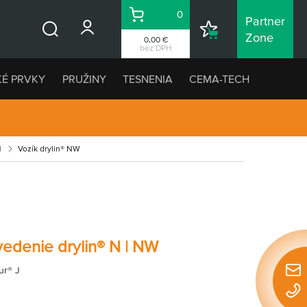
0
Partner
Košík
Nákupný
Zone
0,00 €
Vyhľadávanie
zoznam
bez DPH
KÉ PRVKY
PRUŽINY
TESNENIA
CEMA-TECH
N
Vozík drylin® NW
vedenie drylin® N | NW
ur® J
Rýchl
konta