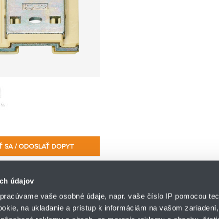
Ť SA / ODOSLAŤ DOPYT
ch údajov
pracúvame vaše osobné údaje, napr. vaše číslo IP pomocou tec
ookie, na ukladanie a prístup k informáciám na vašom zariadení