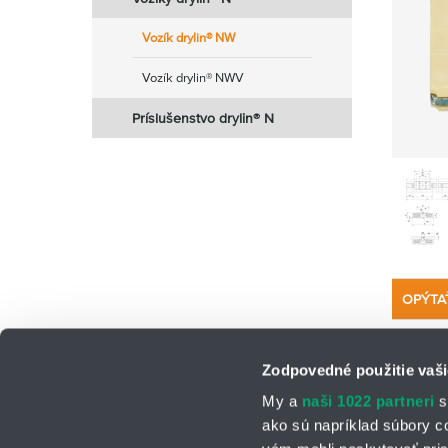
Vozík drylin® NW
Vozík drylin® NWV
Príslušenstvo drylin® N
OPÝTA
Zodpovedné použitie vaši
My a
naši 1022 partneri
s
ako sú napríklad súbory c