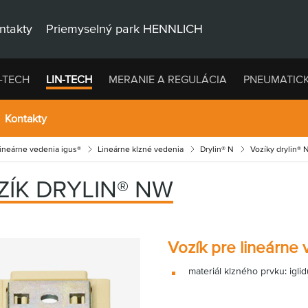
ntakty
Priemyselný park HENNLICH
-TECH
LIN-TECH
MERANIE A REGULÁCIA
PNEUMATIC
Kontakty
lineárne vedenia igus®
Lineárne klzné vedenia
Drylin® N
Vozíky drylin® 
ZÍK DRYLIN® NW
Vozík pre lineárne 
materiál klzného prvku: iglid