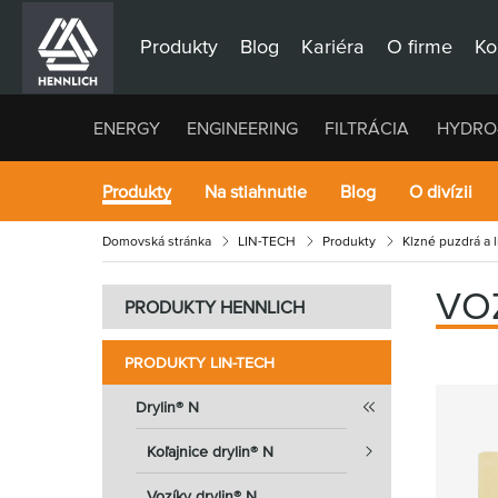
Produkty
Blog
Kariéra
O firme
Ko
ENERGY
ENGINEERING
FILTRÁCIA
HYDRO
Produkty
Na stiahnutie
Blog
O divízii
Domovská stránka
LIN-TECH
Produkty
Klzné puzdrá a 
VO
PRODUKTY HENNLICH
PRODUKTY LIN-TECH
Drylin® N
Koľajnice drylin® N
Vozíky drylin® N