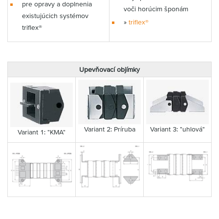
pre opravy a doplnenia
voči horúcim šponám
existujúcich systémov
»
triflex®
triflex®
Upevňovací objímky
Variant 2: Príruba
Variant 3: "uhlová"
Variant 1: "KMA"