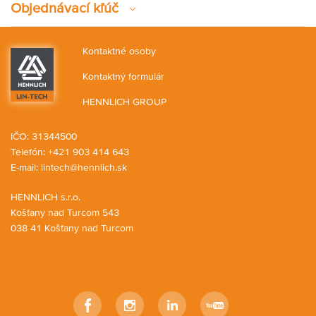
Objednávací kľúč
Kontaktné osoby
Kontaktný formulár
HENNLICH GROUP
IČO: 31344500
Telefón: +421 903 414 643
E-mail:
lintech@hennlich.sk
HENNLICH s.r.o.
Košťany nad Turcom 543
038 41 Košťany nad Turcom
Facebook
Instagram
LinkedIn
YouTube