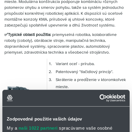
mieste. Modulárna konštrukcia podporuje kombináciu rôznych
polomerov ohybu a smerov pohybu, takže sa systém jednoducho
prispôsobí konkrétnej robotickej aplikácii. K dispozícii sú oceľové
montážne konzoly KMA, prírubové aj uhlové koncovky, ktoré
zabezpečujú spoľahlivé upevnenie a dlhú životnosť systému.
✅Typické oblasti použitia:
priemyselná robotika, kolaboratívne
roboty (coboty), obrábacie stroje, manipulačná technika,
dopravníkové systémy, spracovanie plastov, automobilový
priemysel, zdravotnícka technika a všeobecné strojárstvo.
Variant oceľ - príruba.
Patentovaný "tlačidlový princíp".
Skrátenie a predĺženie v ktoromkoľvek
mieste.
Kombinácia rôznych polomerov ohybu
a smerov pohybu.
Obojstranné, ľahko plniteľné
prevedenie "Easy Chain®"
Zodpovedné použitie vašich údajov
3- osové pohyby pre všetky typy
My a
naši 1022 partneri
spracúvame vaše osobné
strojov.