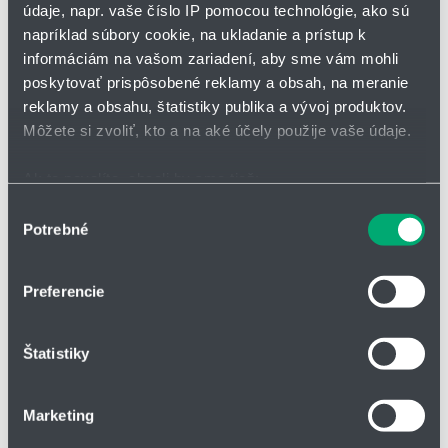
údaje, napr. vaše číslo IP pomocou technológie, ako sú
Možné robotické aplikácie.
napríklad súbory cookie, na ukladanie a prístup k
Vyhotovenie ocenené na súťaži iF-
informáciám na vašom zariadení, aby sme vám mohli
Design awards
poskytovať prispôsobené reklamy a obsah, na meranie
reklamy a obsahu, štatistiky publika a vývoj produktov.
Môžete si zvoliť, kto a na aké účely použije vaše údaje.
Ak to povolíte, chceli by sme tiež:
Vnútorná šírka Bi: 50 mm
Zhromažďovať informácie o vašej geografickej
Výber
Polomery ohybu R: 100 až 250
Potrebné
polohe s presnosťou na niekoľko metrov
súhlasu
mm
Identifikovať vaše zariadenie aktívnym skenovaním
Opačný polomer ohybu RBR:
100 až 250 mm
konkrétnych charakteristík (odtlačky prstov).
Preferencie
Viac informácií o tom, ako sa spracúvajú vaše osobné
údaje, nájdete v časti s
vašimi nastaveniami
. Súhlas
Pojazd: S
Štatistiky
môžete kedykoľvek zmeniť alebo odvolať cez Vyhlásenie
Rozteč: 30 mm na článek
o používaní súborov cookie.
Články na m: 34 (1.020 mm)
Rozmer E: 25 mm
Marketing
Na prispôsobenie obsahu a reklám, poskytovanie funkcií
Ba: 68 mm