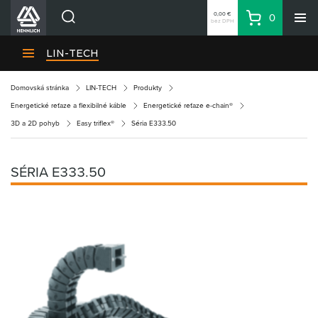
0,00 €
0
bez DPH
Košík
Vyhľadávanie
Divízie HENNLICH
LIN-TECH
Produkty
Domovská stránka
LIN-TECH
Produkty
Blog
Energetické reťaze a flexibilné káble
Energetické reťaze e-chain®
Kariéra
3D a 2D pohyb
Easy triflex®
Séria E333.50
O firme
Kontakty
SÉRIA E333.50
Priemyselný park HENNLICH
Prihlásenie
Nákupný zoznam
Partner
Zone