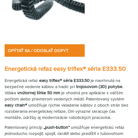
OPÝTAŤ SA / ODOSLAŤ DOPYT
Energetická reťaz easy triflex® séria E333.50
Energetická reťaz
easy triflex® séria E333.50
je navrhnutá na
bezpečné vedenie káblov a hadíc pri
trojosovom (3D) pohybe
.
Vďaka
vnútornej šírke 50 mm
je vhodná pre aplikácie s väčším
počtom alebo priemerom vedených médií. Patentovaný systém
easy chain®
umožňuje rýchle vkladanie káblov z oboch strán bez
rozoberania energetickej reťaze, čím výrazne skracuje čas
montáže, údržby aj modernizácie robotických pracovísk.
Patentovaný princíp
„push-button“
umožňuje energetickú reťaz
jednoducho rozpojiť, spojiť, skrátiť alebo predĺžiť v ľubovoľnom