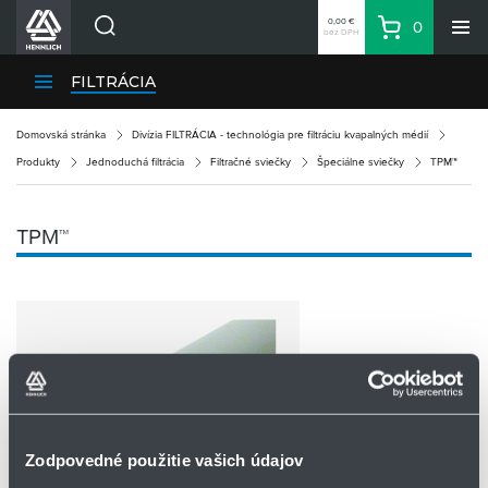
0,00 €
0
bez DPH
Košík
Vyhľadávanie
Divízie HENNLICH
FILTRÁCIA
Produkty
Domovská stránka
Divízia FILTRÁCIA - technológia pre filtráciu kvapalných médií
Blog
Produkty
Jednoduchá filtrácia
Filtračné sviečky
Špeciálne sviečky
TPM™
Kariéra
O firme
TPM™
Kontakty
Priemyselný park HENNLICH
Prihlásenie
Nákupný zoznam
Partner
Zone
Zodpovedné použitie vašich údajov