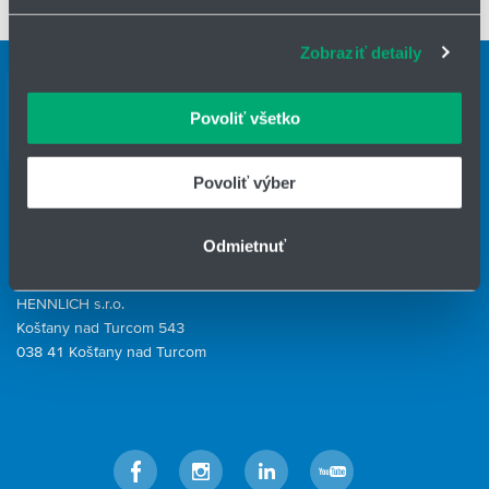
sociálnych médií a analýzu návštevnosti používame
Certifikácie
súbory cookie. Informácie o tom, ako používate naše
Zobraziť detaily
webové stránky, poskytujeme aj našim partnerom v
Kontaktní osoby
oblasti sociálnych médií, inzercie a analýzy. Títo partneri
môžu príslušné informácie skombinovať s ďalšími
Kontaktný formulár
Povoliť všetko
údajmi, ktoré ste im poskytli alebo ktoré od vás získali,
Kontaktný formulár
keď ste používali ich služby.
Povoliť výber
IČO: 31344500
Telefón: +421 940 996 808
Odmietnuť
E-mail:
filtracia@hennlich.sk
HENNLICH s.r.o.
Košťany nad Turcom 543
038 41 Košťany nad Turcom
Facebook
Instagram
LinkedIn
YouTube