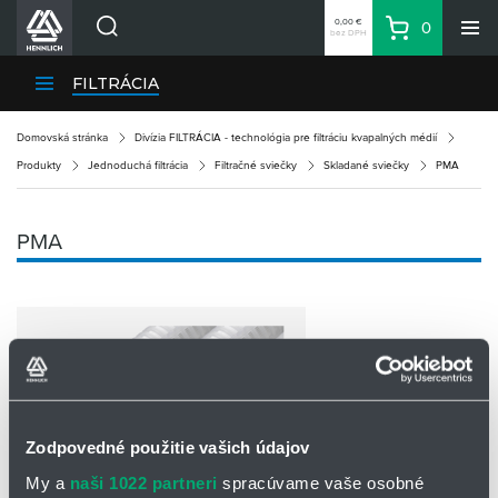
0,00 €
0
bez DPH
Košík
Vyhľadávanie
Divízie HENNLICH
FILTRÁCIA
Produkty
Domovská stránka
Divízia FILTRÁCIA - technológia pre filtráciu kvapalných médií
Blog
Produkty
Jednoduchá filtrácia
Filtračné sviečky
Skladané sviečky
PMA
Kariéra
O firme
PMA
Kontakty
Priemyselný park HENNLICH
Prihlásenie
Nákupný zoznam
Partner
Zone
Zodpovedné použitie vašich údajov
My a
naši 1022 partneri
spracúvame vaše osobné