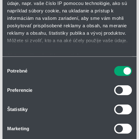
údaje, napr. vaše číslo IP pomocou technológie, ako sú
napríklad súbory cookie, na ukladanie a prístup k
informáciám na vašom zariadení, aby sme vám mohli
poskytovať prispôsobené reklamy a obsah, na meranie
reklamy a obsahu, štatistiky publika a vývoj produktov.
Môžete si zvoliť, kto a na aké účely použije vaše údaje.
OPÝTAŤ SA / ODOSLAŤ DOPYT
Ak to povolíte, chceli by sme tiež:
Polypropylénové filtre zachytávajúce častice s absolútnou
Zhromažďovať informácie o vašej geografickej
Výber
účinnosťou.
Potrebné
polohe s presnosťou na niekoľko metrov
súhlasu
Identifikovať vaše zariadenie aktívnym skenovaním
konkrétnych charakteristík (odtlačky prstov).
Preferencie
Dostupné v širokej škále veľkostí pórov,
Viac informácií o tom, ako sa spracúvajú vaše osobné
vhodné pre široký rozsah aplikácií.
údaje, nájdete v časti s
vašimi nastaveniami
. Súhlas
Štatistiky
môžete kedykoľvek zmeniť alebo odvolať cez Vyhlásenie
o používaní súborov cookie.
Skladaná konštrukcia zaisťuje veľkú filtračnú plochu, ktorá ponúka
Marketing
vynikajúcu ekonomickú filtráciu.
Na prispôsobenie obsahu a reklám, poskytovanie funkcií