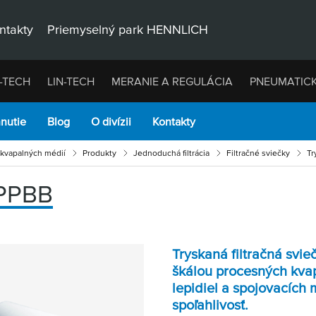
ntakty
Priemyselný park HENNLICH
-TECH
LIN-TECH
MERANIE A REGULÁCIA
PNEUMATIC
hnutie
Blog
O divízii
Kontakty
u kvapalných médií
Produkty
Jednoduchá filtrácia
Filtračné sviečky
Tr
-PPBB
Tryskaná filtračná svie
škálou procesných kvap
lepidiel a spojovacích 
spoľahlivosť.