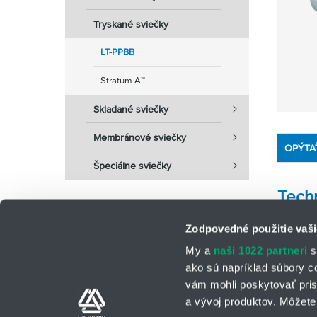
Tryskané sviečky
LT-PPBB
Stratum A™
Skladané sviečky
Membránové sviečky
OPÝTA
Špeciálne sviečky
Tech
Zodpovedné použitie vaši
My a
naši 1022 partneri
s
ako sú napríklad súbory c
vám mohli poskytovať pris
a vývoj produktov. Môžete 