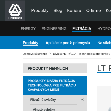
Produkty
Blog
Kariéra
O firme
Ko
ENERGY
ENGINEERING
FILTRÁCIA
HYDRO
Produkty
Aplikácie podľa priemyslu
Na stia
Domovská stránka
Divízia FILTRÁCIA - technológia pre filtráci
LT
PRODUKTY HENNLICH
PRODUKTY DIVÍZIA FILTRÁCIA -
TECHNOLÓGIA PRE FILTRÁCIU
KVAPALNÝCH MÉDIÍ
Filtračné sviečky
Vinuté sviečky