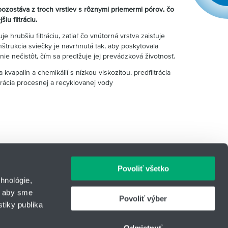
pozostáva z troch vrstiev s rôznymi priemermi pórov, čo
iu filtráciu.
 hrubšiu filtráciu, zatiaľ čo vnútorná vrstva zaisťuje
onštrukcia sviečky je navrhnutá tak, aby poskytovala
ie nečistôt, čím sa predlžuje jej prevádzková životnosť.
ia kvapalín a chemikálií s nízkou viskozitou, predfiltrácia
ltrácia procesnej a recyklovanej vody
Povoliť všetko
hnológie,
, aby sme
Povoliť výber
tiky publika
IČO: 31344500
43
Telefón: +421 940 996 808