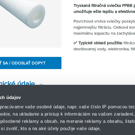
Tryskaná filtračná sviečka PPBB 
umožňuje ešte lepšiu a efektívnejš
Povrchová vrstva sviečky poskytuje
najjemnejšiu filtráciu. Celková k
maximálnu kapacitu na zachytávan
✅ Typické oblasti použitia:
filtrác
destilovanej vody, elektronika, fi
Ť SA / ODOSLAŤ DOPYT
nické údaje
ch údajov
pracúvame vaše osobné údaje, napr. vaše číslo IP pomocou tec
ookie, na ukladanie a prístup k informáciám na vašom zariadení
pôsobené reklamy a obsah, na meranie reklamy a obsahu, štatis
HENNLICH s.r.o.
si zvoliť, kto a na aké účely použije vaše údaje.
Košťany nad Turcom 5