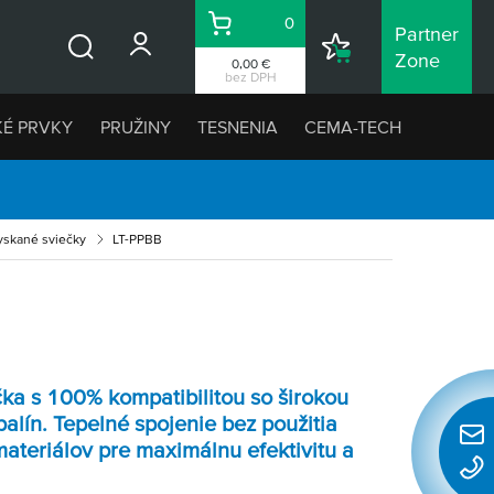
0
Partner
Košík
Nákupný
Zone
0,00 €
Vyhľadávanie
zoznam
bez DPH
KÉ PRVKY
PRUŽINY
TESNENIA
CEMA-TECH
yskané sviečky
LT-PPBB
čka s 100% kompatibilitou so širokou
alín. Tepelné spojenie bez použitia
materiálov pre maximálnu efektivitu a
Rýchl
konta