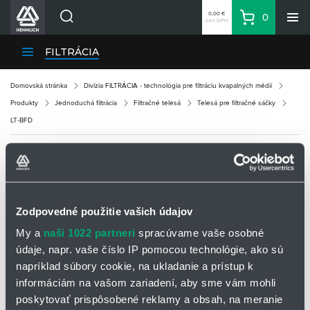
0,00 €
0
bez DPH
Košík
Vyhľadávanie
Divízie HENNLICH
FILTRÁCIA
Produkty
Domovská stránka
Divízia FILTRÁCIA - technológia pre filtráciu kvapalných médií
Blog
Produkty
Jednoduchá filtrácia
Filtračné telesá
Telesá pre filtračné sáčky
Kariéra
LT-BFD
O firme
Kontakty
LT-BFD
Priemyselný park HENNLICH
Prihlásenie
Zodpovedné použitie vašich údajov
Nákupný zoznam
My a
naši 1022 partneri
spracúvame vaše osobné
údaje, napr. vaše číslo IP pomocou technológie, ako sú
napríklad súbory cookie, na ukladanie a prístup k
Partner
Zone
informáciám na vašom zariadení, aby sme vám mohli
poskytovať prispôsobené reklamy a obsah, na meranie