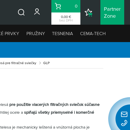
0
Partner
Košík
Nákupný
Zone
0,00 €
Vyhľadávanie
zoznam
bez DPH
KÉ PRVKY
PRUŽINY
TESNENIA
CEMA-TECH
esá pre filtračné sviečky
GLP
telesá
pre použitie viacerých filtračných sviečok súčasne
htilej ocele a
splňajú všetky priemyselné i komerčné
Rýchl
konta
 telesa je mechanicky leštená a vnútorná plocha je