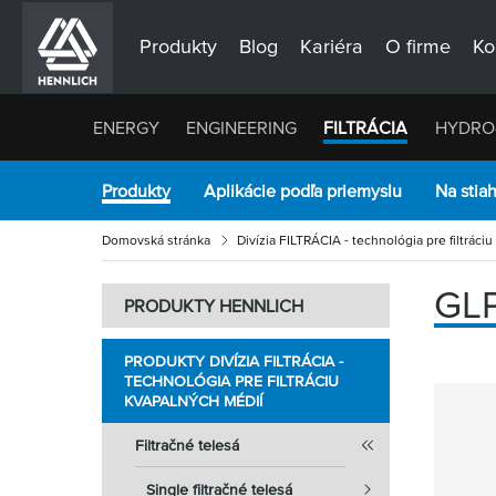
Produkty
Blog
Kariéra
O firme
Ko
ENERGY
ENGINEERING
FILTRÁCIA
HYDRO
Produkty
Aplikácie podľa priemyslu
Na stia
Domovská stránka
Divízia FILTRÁCIA - technológia pre filtráci
GL
PRODUKTY HENNLICH
PRODUKTY DIVÍZIA FILTRÁCIA -
TECHNOLÓGIA PRE FILTRÁCIU
KVAPALNÝCH MÉDIÍ
Filtračné telesá
Single filtračné telesá