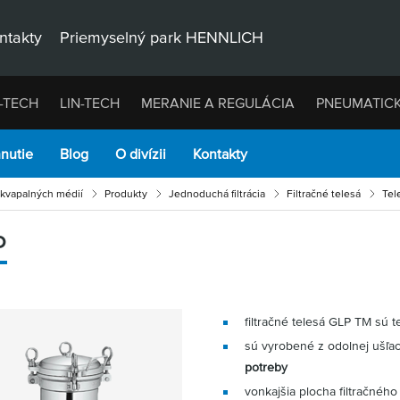
ntakty
Priemyselný park HENNLICH
-TECH
LIN-TECH
MERANIE A REGULÁCIA
PNEUMATIC
hnutie
Blog
O divízii
Kontakty
u kvapalných médií
Produkty
Jednoduchá filtrácia
Filtračné telesá
Tel
P
filtračné telesá GLP TM sú 
sú vyrobené z odolnej ušľac
potreby
vonkajšia plocha filtračného