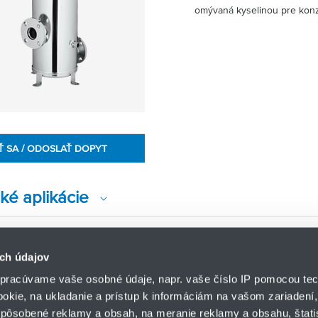
omývaná kyselinou pre konz
Ť SA / ODOSLAŤ DOPYT
ké aplikácie
ch údajov
pracúvame vaše osobné údaje, napr. vaše číslo IP pomocou tec
ookie, na ukladanie a prístup k informáciám na vašom zariadení
pôsobené reklamy a obsah, na meranie reklamy a obsahu, štatis