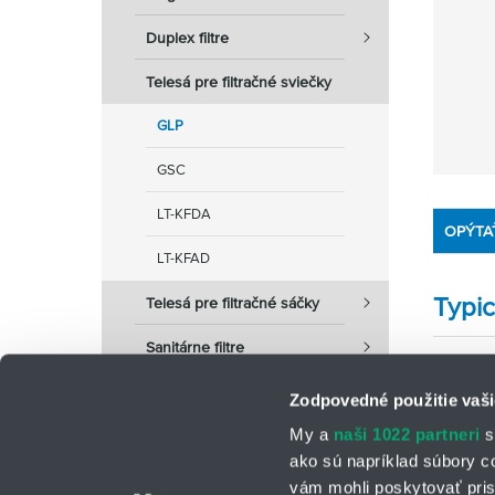
Duplex filtre
Telesá pre filtračné sviečky
GLP
GSC
LT-KFDA
OPÝTA
LT-KFAD
Typic
Telesá pre filtračné sáčky
Sanitárne filtre
Zodpovedné použitie vaši
My a
naši 1022 partneri
s
ako sú napríklad súbory c
vám mohli poskytovať pris