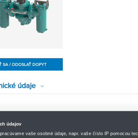
Ť SA / ODOSLAŤ DOPYT
nické údaje
ch údajov
pracúvame vaše osobné údaje, napr. vaše číslo IP pomocou tec