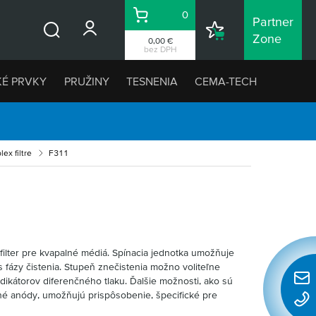
0
Partner
Košík
Nákupný
Zone
0,00 €
Vyhľadávanie
zoznam
bez DPH
KÉ PRVKY
PRUŽINY
TESNENIA
CEMA-TECH
ex filtre
F311
 filter pre kvapalné médiá. Spínacia jednotka umožňuje
s fázy čistenia. Stupeň znečistenia možno voliteľne
ikátorov diferenčného tlaku. Ďalšie možnosti, ako sú
Rýchl
é anódy, umožňujú prispôsobenie, špecifické pre
konta