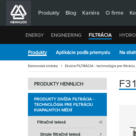
Produkty
Blog
Kariéra
O firme
Ko
ENERGY
ENGINEERING
FILTRÁCIA
HYDRO
Produkty
Aplikácie podľa priemyslu
Na stia
Domovská stránka
Divízia FILTRÁCIA - technológia pre filtráci
F3
PRODUKTY HENNLICH
PRODUKTY DIVÍZIA FILTRÁCIA -
TECHNOLÓGIA PRE FILTRÁCIU
KVAPALNÝCH MÉDIÍ
Filtračné telesá
Single filtračné telesá