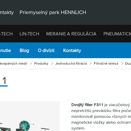
ntakty
Priemyselný park HENNLICH
-TECH
LIN-TECH
MERANIE A REGULÁCIA
PNEUMATIC
hnutie
Blog
O divízii
Kontakty
u kvapalných médií
Produkty
Jednoduchá filtrácia
Filtračné telesá
Dupl
11
Dvojitý filter F311
je viacúčelový
nepretržitú prevádzku filtra poča
monitorovať pomocou rôznych ind
magnetické vložky alebo ochrann
systém.