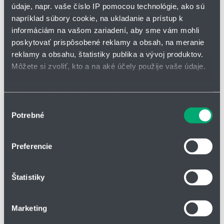
údaje, napr. vaše číslo IP pomocou technológie, ako sú
napríklad súbory cookie, na ukladanie a prístup k
*
Meno a priezvisko
informáciám na vašom zariadení, aby sme vám mohli
poskytovať prispôsobené reklamy a obsah, na meranie
reklamy a obsahu, štatistiky publika a vývoj produktov.
Adresa
Môžete si zvoliť, kto a na aké účely použije vaše údaje.
Ak to povolíte, chceli by sme tiež:
Zhromažďovať informácie o vašej geografickej
Výber
IČO
Potrebné
polohe s presnosťou na niekoľko metrov
súhlasu
Identifikovať vaše zariadenie aktívnym skenovaním
konkrétnych charakteristík (odtlačky prstov).
Preferencie
Telefón
Viac informácií o tom, ako sa spracúvajú vaše osobné
údaje, nájdete v časti s
vašimi nastaveniami
. Súhlas
Štatistiky
môžete kedykoľvek zmeniť alebo odvolať cez Vyhlásenie
o používaní súborov cookie.
Firma
Marketing
Na prispôsobenie obsahu a reklám, poskytovanie funkcií