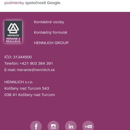
podmienky
spoločnosťi Google.
Kontaktné osoby
Kontaktný formulár
HENNLICH GROUP
IČO: 31344500
Telefón: +421 903 364 391
E-mail:
meranie@hennlich.sk
HENNLICH s.r.o.
Košťany nad Turcom 543
038 41 Košťany nad Turcom
Facebook
Instagram
LinkedIn
YouTube