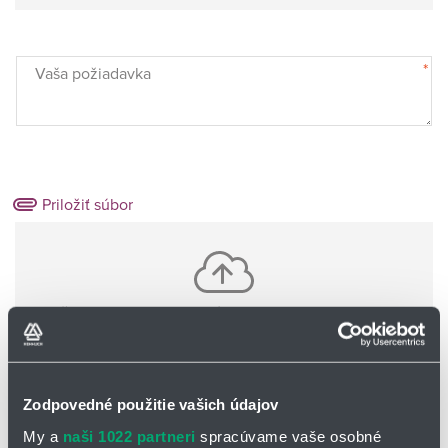
*
Vaša požiadavka
Priložiť súbor
Vložte jeden alebo viac súborov pomocou CTRL+shift
Nie sú nahrané žiadne súbory
Zodpovedné použitie vašich údajov
Základné informácie o Vás:
My a
naši 1022 partneri
spracúvame vaše osobné