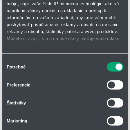
údaje, napr. vaše číslo IP pomocou technológie, ako sú
napríklad súbory cookie, na ukladanie a prístup k
*
Meno a priezvisko
informáciám na vašom zariadení, aby sme vám mohli
poskytovať prispôsobené reklamy a obsah, na meranie
reklamy a obsahu, štatistiky publika a vývoj produktov.
Adresa
Môžete si zvoliť, kto a na aké účely použije vaše údaje.
Ak to povolíte, chceli by sme tiež:
Zhromažďovať informácie o vašej geografickej
Výber
IČO
Potrebné
polohe s presnosťou na niekoľko metrov
súhlasu
Identifikovať vaše zariadenie aktívnym skenovaním
konkrétnych charakteristík (odtlačky prstov).
Preferencie
Telefón
Viac informácií o tom, ako sa spracúvajú vaše osobné
údaje, nájdete v časti s
vašimi nastaveniami
. Súhlas
Štatistiky
môžete kedykoľvek zmeniť alebo odvolať cez Vyhlásenie
o používaní súborov cookie.
Firma
Marketing
Na prispôsobenie obsahu a reklám, poskytovanie funkcií