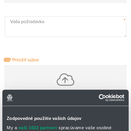
*
Vaša požiadavka
Priložiť súbor
Vložte jeden alebo viac súborov pomocou CTRL+shift
Nie sú nahrané žiadne súbory
Zodpovedné použitie vašich údajov
Základné informácie o Vás:
My a
naši 1022 partneri
spracúvame vaše osobné