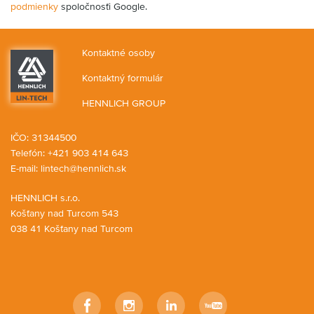
podmienky
spoločnosťi Google.
Kontaktné osoby
Kontaktný formulár
HENNLICH GROUP
IČO: 31344500
Telefón: +421 903 414 643
E-mail:
lintech@hennlich.sk
HENNLICH s.r.o.
Košťany nad Turcom 543
038 41 Košťany nad Turcom
Facebook
Instagram
LinkedIn
YouTube