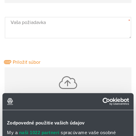
*
Vaša požiadavka
Priložiť súbor
Vložte jeden alebo viac súborov pomocou CTRL+shift
Nie sú nahrané žiadne súbory
Zodpovedné použitie vašich údajov
Základné informácie o Vás:
My a
naši 1022 partneri
spracúvame vaše osobné