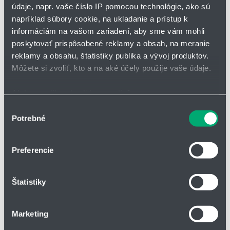
údaje, napr. vaše číslo IP pomocou technológie, ako sú
napríklad súbory cookie, na ukladanie a prístup k
*
Meno a priezvisko
informáciám na vašom zariadení, aby sme vám mohli
poskytovať prispôsobené reklamy a obsah, na meranie
reklamy a obsahu, štatistiky publika a vývoj produktov.
Adresa
Môžete si zvoliť, kto a na aké účely použije vaše údaje.
Ak to povolíte, chceli by sme tiež:
Zhromažďovať informácie o vašej geografickej
Výber
IČO
Potrebné
polohe s presnosťou na niekoľko metrov
súhlasu
Identifikovať vaše zariadenie aktívnym skenovaním
konkrétnych charakteristík (odtlačky prstov).
Preferencie
Telefón
Viac informácií o tom, ako sa spracúvajú vaše osobné
údaje, nájdete v časti s
vašimi nastaveniami
. Súhlas
Štatistiky
môžete kedykoľvek zmeniť alebo odvolať cez Vyhlásenie
o používaní súborov cookie.
Firma
Marketing
Na prispôsobenie obsahu a reklám, poskytovanie funkcií