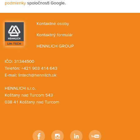
podmienky
spoločnosťi Google.
Kontaktné osoby
Kontaktný formulár
HENNLICH GROUP
IČO: 31344500
Telefón: +421 903 414 643
E-mail:
lintech@hennlich.sk
HENNLICH s.r.o.
Košťany nad Turcom 543
038 41 Košťany nad Turcom
Facebook
Instagram
LinkedIn
YouTube