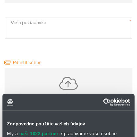
*
Vaša požiadavka
Priložiť súbor
Vložte jeden alebo viac súborov pomocou CTRL+shift
Nie sú nahrané žiadne súbory
Zodpovedné použitie vašich údajov
Základné informácie o Vás:
My a
naši 1022 partneri
spracúvame vaše osobné