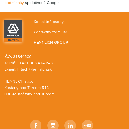
podmienky
spoločnosťi Google.
Kontaktné osoby
Kontaktný formulár
HENNLICH GROUP
IČO: 31344500
Telefón: +421 903 414 643
E-mail:
lintech@hennlich.sk
HENNLICH s.r.o.
Košťany nad Turcom 543
038 41 Košťany nad Turcom
Facebook
Instagram
LinkedIn
YouTube