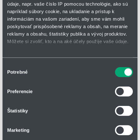
údaje, napr. vaše číslo IP pomocou technológie, ako sú
napríklad súbory cookie, na ukladanie a prístup k
*
Meno a priezvisko
informáciám na vašom zariadení, aby sme vám mohli
poskytovať prispôsobené reklamy a obsah, na meranie
reklamy a obsahu, štatistiky publika a vývoj produktov.
Adresa
Môžete si zvoliť, kto a na aké účely použije vaše údaje.
Ak to povolíte, chceli by sme tiež:
Zhromažďovať informácie o vašej geografickej
Výber
IČO
Potrebné
polohe s presnosťou na niekoľko metrov
súhlasu
Identifikovať vaše zariadenie aktívnym skenovaním
konkrétnych charakteristík (odtlačky prstov).
Preferencie
Telefón
Viac informácií o tom, ako sa spracúvajú vaše osobné
údaje, nájdete v časti s
vašimi nastaveniami
. Súhlas
Štatistiky
môžete kedykoľvek zmeniť alebo odvolať cez Vyhlásenie
o používaní súborov cookie.
Firma
Marketing
Na prispôsobenie obsahu a reklám, poskytovanie funkcií