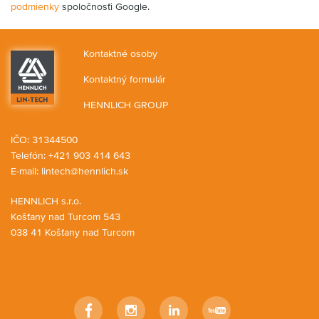
podmienky
spoločnosťi Google.
Kontaktné osoby
Kontaktný formulár
HENNLICH GROUP
IČO: 31344500
Telefón: +421 903 414 643
E-mail:
lintech@hennlich.sk
HENNLICH s.r.o.
Košťany nad Turcom 543
038 41 Košťany nad Turcom
Facebook
Instagram
LinkedIn
YouTube