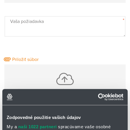
*
Vaša požiadavka
Priložiť súbor
Vložte jeden alebo viac súborov pomocou CTRL+shift
Nie sú nahrané žiadne súbory
Zodpovedné použitie vašich údajov
Základné informácie o Vás:
My a
naši 1022 partneri
spracúvame vaše osobné