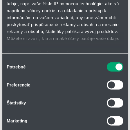
údaje, napr. vaše číslo IP pomocou technológie, ako sú
napríklad súbory cookie, na ukladanie a prístup k
*
Meno a priezvisko
informáciám na vašom zariadení, aby sme vám mohli
poskytovať prispôsobené reklamy a obsah, na meranie
reklamy a obsahu, štatistiky publika a vývoj produktov.
Adresa
Môžete si zvoliť, kto a na aké účely použije vaše údaje.
Ak to povolíte, chceli by sme tiež:
Zhromažďovať informácie o vašej geografickej
Výber
IČO
Potrebné
polohe s presnosťou na niekoľko metrov
súhlasu
Identifikovať vaše zariadenie aktívnym skenovaním
konkrétnych charakteristík (odtlačky prstov).
Preferencie
Telefón
Viac informácií o tom, ako sa spracúvajú vaše osobné
údaje, nájdete v časti s
vašimi nastaveniami
. Súhlas
Štatistiky
môžete kedykoľvek zmeniť alebo odvolať cez Vyhlásenie
o používaní súborov cookie.
Firma
Marketing
Na prispôsobenie obsahu a reklám, poskytovanie funkcií