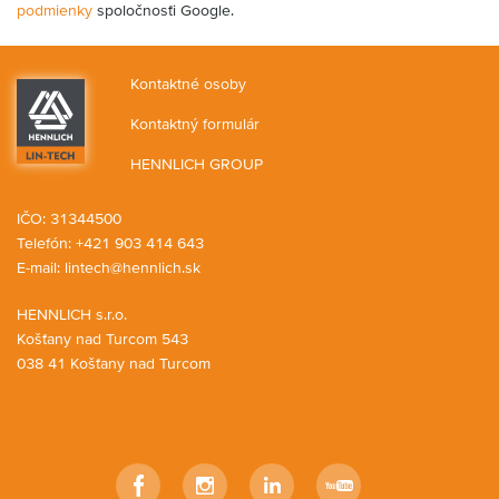
podmienky
spoločnosťi Google.
Kontaktné osoby
Kontaktný formulár
HENNLICH GROUP
IČO: 31344500
Telefón: +421 903 414 643
E-mail:
lintech@hennlich.sk
HENNLICH s.r.o.
Košťany nad Turcom 543
038 41 Košťany nad Turcom
Facebook
Instagram
LinkedIn
YouTube