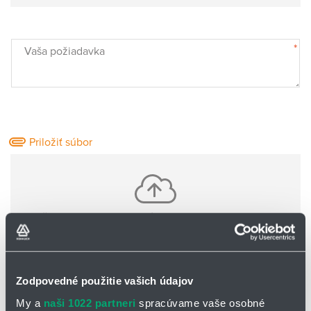
*
Vaša požiadavka
Priložiť súbor
Vložte jeden alebo viac súborov pomocou CTRL+shift
Nie sú nahrané žiadne súbory
Zodpovedné použitie vašich údajov
Základné informácie o Vás:
My a
naši 1022 partneri
spracúvame vaše osobné