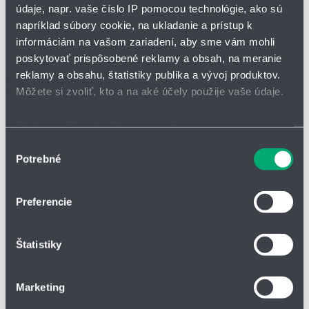
údaje, napr. vaše číslo IP pomocou technológie, ako sú
napríklad súbory cookie, na ukladanie a prístup k
*
Meno a priezvisko
informáciám na vašom zariadení, aby sme vám mohli
poskytovať prispôsobené reklamy a obsah, na meranie
reklamy a obsahu, štatistiky publika a vývoj produktov.
Adresa
Môžete si zvoliť, kto a na aké účely použije vaše údaje.
Ak to povolíte, chceli by sme tiež:
Zhromažďovať informácie o vašej geografickej
Výber
IČO
Potrebné
polohe s presnosťou na niekoľko metrov
súhlasu
Identifikovať vaše zariadenie aktívnym skenovaním
konkrétnych charakteristík (odtlačky prstov).
Preferencie
Telefón
Viac informácií o tom, ako sa spracúvajú vaše osobné
údaje, nájdete v časti s
vašimi nastaveniami
. Súhlas
Štatistiky
môžete kedykoľvek zmeniť alebo odvolať cez Vyhlásenie
o používaní súborov cookie.
Firma
Marketing
Na prispôsobenie obsahu a reklám, poskytovanie funkcií