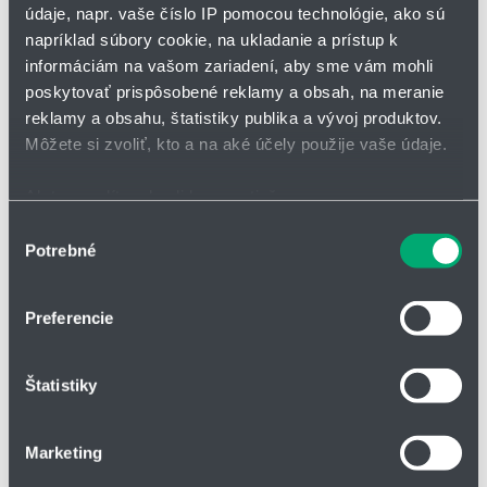
údaje, napr. vaše číslo IP pomocou technológie, ako sú
napríklad súbory cookie, na ukladanie a prístup k
*
Meno a priezvisko
informáciám na vašom zariadení, aby sme vám mohli
poskytovať prispôsobené reklamy a obsah, na meranie
reklamy a obsahu, štatistiky publika a vývoj produktov.
Adresa
Môžete si zvoliť, kto a na aké účely použije vaše údaje.
Ak to povolíte, chceli by sme tiež:
Zhromažďovať informácie o vašej geografickej
Výber
IČO
Potrebné
polohe s presnosťou na niekoľko metrov
súhlasu
Identifikovať vaše zariadenie aktívnym skenovaním
konkrétnych charakteristík (odtlačky prstov).
Preferencie
Telefón
Viac informácií o tom, ako sa spracúvajú vaše osobné
údaje, nájdete v časti s
vašimi nastaveniami
. Súhlas
Štatistiky
môžete kedykoľvek zmeniť alebo odvolať cez Vyhlásenie
o používaní súborov cookie.
Firma
Marketing
Na prispôsobenie obsahu a reklám, poskytovanie funkcií