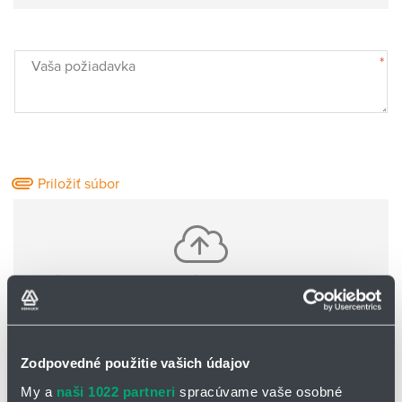
*
Vaša požiadavka
Priložiť súbor
Vložte jeden alebo viac súborov pomocou CTRL+shift
Nie sú nahrané žiadne súbory
Zodpovedné použitie vašich údajov
Základné informácie o Vás:
My a
naši 1022 partneri
spracúvame vaše osobné