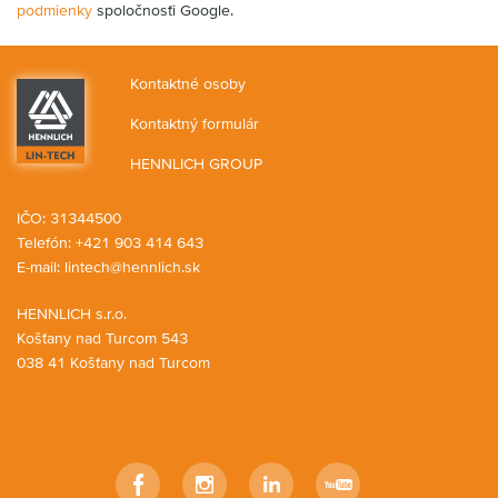
podmienky
spoločnosťi Google.
Kontaktné osoby
Kontaktný formulár
HENNLICH GROUP
IČO: 31344500
Telefón: +421 903 414 643
E-mail:
lintech@hennlich.sk
HENNLICH s.r.o.
Košťany nad Turcom 543
038 41 Košťany nad Turcom
Facebook
Instagram
LinkedIn
YouTube