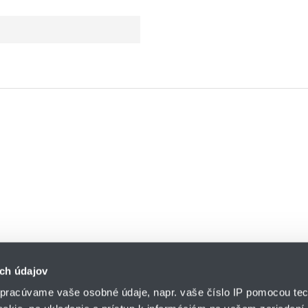
ch údajov
a ňu nasledujúce
zásady ochrany osobných údajov
a
zmluvné podmienk
pracúvame vaše osobné údaje, napr. vaše číslo IP pomocou tec