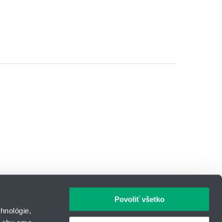
Povoliť všetko
y
spoločnosťi Google.
hnológie,