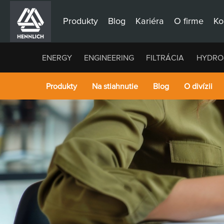
Produkty
Blog
Kariéra
O firme
Ko
ENERGY
ENGINEERING
FILTRÁCIA
HYDRO
Produkty
Na stiahnutie
Blog
O divízii