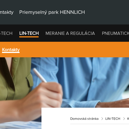
ntakty
Priemyselný park HENNLICH
-TECH
LIN-TECH
MERANIE A REGULÁCIA
PNEUMATIC
Kontakty
Domovská stránka
LIN-TECH
K