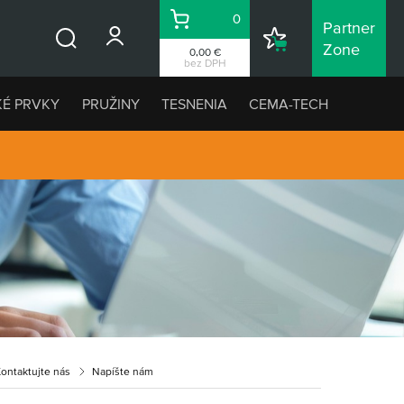
0
Partner
Košík
Nákupný
Zone
0,00 €
Vyhľadávanie
zoznam
bez DPH
KÉ PRVKY
PRUŽINY
TESNENIA
CEMA-TECH
ontaktujte nás
Napíšte nám