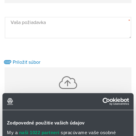
*
Vaša požiadavka
Priložiť súbor
Vložte jeden alebo viac súborov pomocou CTRL+shift
Nie sú nahrané žiadne súbory
Zodpovedné použitie vašich údajov
Základné informácie o Vás:
My a
naši 1022 partneri
spracúvame vaše osobné