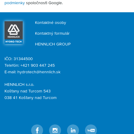
podmienky
spoločnosťi Google.
Kontaktné osoby
Kontaktný formulár
HENNLICH GROUP
IČO: 31344500
Telefón: +421 903 447 245
E-mail:
hydrotech@hennlich.sk
HENNLICH s.r.o.
Košťany nad Turcom 543
038 41 Košťany nad Turcom
Facebook
Instagram
LinkedIn
YouTube