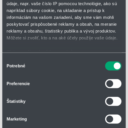
údaje, napr. vaše číslo IP pomocou technológie, ako sú
napríklad súbory cookie, na ukladanie a prístup k
*
Meno a priezvisko
informáciám na vašom zariadení, aby sme vám mohli
poskytovať prispôsobené reklamy a obsah, na meranie
reklamy a obsahu, štatistiky publika a vývoj produktov.
Adresa
Môžete si zvoliť, kto a na aké účely použije vaše údaje.
Ak to povolíte, chceli by sme tiež:
Zhromažďovať informácie o vašej geografickej
Výber
IČO
Potrebné
polohe s presnosťou na niekoľko metrov
súhlasu
Identifikovať vaše zariadenie aktívnym skenovaním
konkrétnych charakteristík (odtlačky prstov).
Preferencie
Telefón
Viac informácií o tom, ako sa spracúvajú vaše osobné
údaje, nájdete v časti s
vašimi nastaveniami
. Súhlas
Štatistiky
môžete kedykoľvek zmeniť alebo odvolať cez Vyhlásenie
o používaní súborov cookie.
Firma
Marketing
Na prispôsobenie obsahu a reklám, poskytovanie funkcií