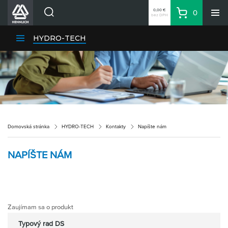
0,00 €
0
bez DPH
Košík
Vyhľadávanie
Divízie HENNLICH
HYDRO-TECH
Produkty
Blog
Kariéra
O firme
Kontakty
Domovská stránka
HYDRO-TECH
Kontakty
Napíšte nám
Priemyselný park HENNLICH
Prihlásenie
NAPÍŠTE NÁM
Nákupný zoznam
Partner
Zone
Zaujímam sa o produkt