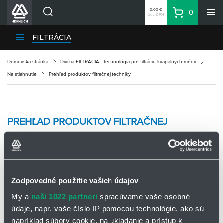
0,00 €
0
bez DPH
Košík
Vyhľadávanie
Divízie HENNLICH
FILTRÁCIA
Produkty
Domovská stránka
Divízia FILTRÁCIA - technológia pre filtráciu kvapalných médií
Blog
Na stiahnutie
Prehľad produktov filtračnej techniky
Kariéra
O firme
Kontakty
PREHĽAD PRODUKTOV FILTRAČNEJ
Priemyselný park HENNLICH
TECHNIKY
Prihlásenie
Nákupný zoznam
Prehľad produktov filtračnej techniky
Zodpovedné použitie vašich údajov
Partner
Zone
My a
naši 1022 partneri
spracúvame vaše osobné
údaje, napr. vaše číslo IP pomocou technológie, ako sú
Prehľad produktov filtračná technika
napríklad súbory cookie, na ukladanie a prístup k