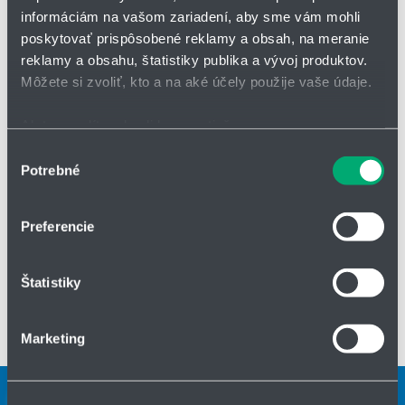
informáciám na vašom zariadení, aby sme vám mohli
poskytovať prispôsobené reklamy a obsah, na meranie
reklamy a obsahu, štatistiky publika a vývoj produktov.
Môžete si zvoliť, kto a na aké účely použije vaše údaje.
Ak to povolíte, chceli by sme tiež:
Zhromažďovať informácie o vašej geografickej
Výber
Potrebné
polohe s presnosťou na niekoľko metrov
súhlasu
Identifikovať vaše zariadenie aktívnym skenovaním
konkrétnych charakteristík (odtlačky prstov).
Preferencie
Viac informácií o tom, ako sa spracúvajú vaše osobné
údaje, nájdete v časti s
vašimi nastaveniami
. Súhlas
Štatistiky
môžete kedykoľvek zmeniť alebo odvolať cez Vyhlásenie
o používaní súborov cookie.
Marketing
Na prispôsobenie obsahu a reklám, poskytovanie funkcií
sociálnych médií a analýzu návštevnosti používame
súbory cookie. Informácie o tom, ako používate naše
Kontaktní osoby