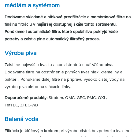
médiám a systémom
Dodávame skladané a hĺbkové predfiltrácie a membránové filtre na
finálnu filtráciu v najširšej dostupnej škále tohto sortimentu.
Ponúkame i automatické filtre, ktoré spoľahlivo pokryjú Vaše
potreby a zaistia plne automatický filtračný proces.
Výroba piva
Zaistíme najvyššiu kvalitu a konzistentnú chuť Vášho piva.
Dodávame filtre na odstránenie pivných kvasiniek, kremeliny a
baktérií. Ponúkame ďalej filtre na prípravu vysoko čistej vody na
výrobu piva alebo na stáčacie linky.
Doporučené produkty:
Stratum, QMC, GFC, PMC, QXL,
TefTEC, ZTEC-WB
Balená voda
Filtrácia je kľúčovým krokom pri výrobe čistej, bezpečnej a kvalitnej