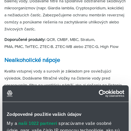
balenej vody. Dodávame filtre na spoľahlivé odstránenie škodlivých
mikroorganizmov (napr. Giardia lamblia, Cryptosporidium, kokcídie)
a nežiaducich častíc. Zabezpečujeme ochranu membrán reverznej
osmózy a ponúkame riešenia na zachytávanie uhlíkových alebo
živicových častíc.
Doporučené produkty:
QCR, CMBF, MBC, Stratum,
PMA, PMC, TefTEC, ZTEC-B, ZTEC-WB alebo ZTEC-G, High Flow
Nealkoholické nápoje
Kvalita vstupnej vody a surovín je základom pre osviežujúci
výsledok. Dodávame filtračné vložky na čistenie vody pred
spracovaním, filtre na ventiláciu nádrží, ako aj riešenia na čistenie
aromatických látok, náhradných sladidiel a filtráciu CO₂ – pre
bezpečnú a stabilnú výrobu nealkoholických nápojov.
Doporučené produkty
: QCR, CMBF, MBC, Stratum,
Zodpovedné použitie vašich údajov
QMC, TefTEC, PMC
My a
naši 1022 partneri
spracúvame vaše osobné
Vinársky priemysel
údaje, napr. vaše číslo IP pomocou technológie, ako sú